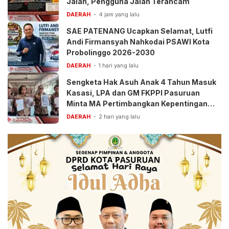
Jalan, Pengguna Jalan Terancam
DAERAH
4 jam yang lalu
SAE PATENANG Ucapkan Selamat, Lutfi
Andi Firmansyah Nahkodai PSAWI Kota
Probolinggo 2026-2030
DAERAH
1 hari yang lalu
Sengketa Hak Asuh Anak 4 Tahun Masuk
Kasasi, LPA dan GM FKPPI Pasuruan
Minta MA Pertimbangkan Kepentingan
Anak
DAERAH
2 hari yang lalu