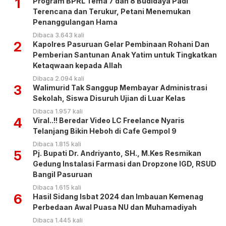
1
Program BPRL Tema 7 dan 8 Budidaya Padi
Terencana dan Terukur, Petani Menemukan
Penanggulangan Hama
Dibaca 3.643 kali
2
Kapolres Pasuruan Gelar Pembinaan Rohani Dan
Pemberian Santunan Anak Yatim untuk Tingkatkan
Ketaqwaan kepada Allah
Dibaca 2.094 kali
3
Walimurid Tak Sanggup Membayar Administrasi
Sekolah, Siswa Disuruh Ujian di Luar Kelas
Dibaca 1.957 kali
4
Viral..!! Beredar Video LC Freelance Nyaris
Telanjang Bikin Heboh di Cafe Gempol 9
Dibaca 1.815 kali
5
Pj. Bupati Dr. Andriyanto, SH., M.Kes Resmikan
Gedung Instalasi Farmasi dan Dropzone IGD, RSUD
Bangil Pasuruan
Dibaca 1.615 kali
6
Hasil Sidang Isbat 2024 dan Imbauan Kemenag
Perbedaan Awal Puasa NU dan Muhamadiyah
Dibaca 1.445 kali