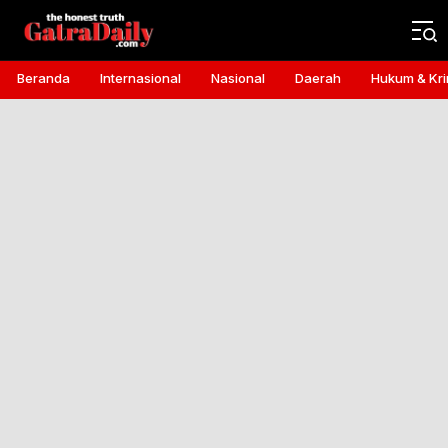
Gatra Daily
the honest truth
Beranda
Internasional
Nasional
Daerah
Hukum & Kri