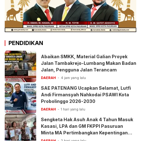
PENDIDIKAN
Abaikan SMKK, Material Galian Proyek
Jalan Tambakrejo-Lumbang Makan Badan
Jalan, Pengguna Jalan Terancam
DAERAH
4 jam yang lalu
SAE PATENANG Ucapkan Selamat, Lutfi
Andi Firmansyah Nahkodai PSAWI Kota
Probolinggo 2026-2030
DAERAH
1 hari yang lalu
Sengketa Hak Asuh Anak 4 Tahun Masuk
Kasasi, LPA dan GM FKPPI Pasuruan
Minta MA Pertimbangkan Kepentingan
Anak
DAERAH
2 hari yang lalu