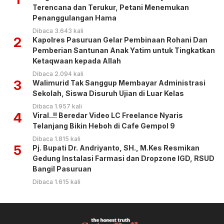
Terencana dan Terukur, Petani Menemukan
Penanggulangan Hama
Dibaca 3.643 kali
2
Kapolres Pasuruan Gelar Pembinaan Rohani Dan
Pemberian Santunan Anak Yatim untuk Tingkatkan
Ketaqwaan kepada Allah
Dibaca 2.094 kali
3
Walimurid Tak Sanggup Membayar Administrasi
Sekolah, Siswa Disuruh Ujian di Luar Kelas
Dibaca 1.957 kali
4
Viral..!! Beredar Video LC Freelance Nyaris
Telanjang Bikin Heboh di Cafe Gempol 9
Dibaca 1.815 kali
5
Pj. Bupati Dr. Andriyanto, SH., M.Kes Resmikan
Gedung Instalasi Farmasi dan Dropzone IGD, RSUD
Bangil Pasuruan
Dibaca 1.615 kali