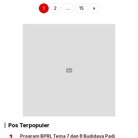
1
2
…
15
»
Pos Terpopuler
1
Program BPRL Tema 7 dan 8 Budidaya Padi