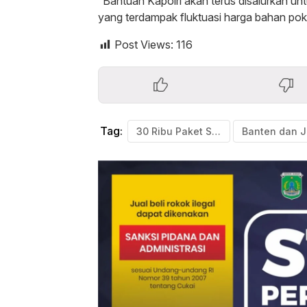
“Bantuan Kapolri akan terus disalurkan 
yang terdampak fluktuasi harga bahan pok
Post Views:
116
Tag:
30 Ribu Paket Sembako dari Kapolri Diserahkan ke Persis Wilayah Jakarta