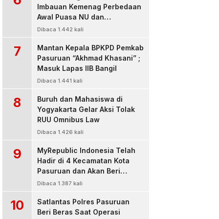
Imbauan Kemenag Perbedaan
Awal Puasa NU dan
Muhamadiyah
Dibaca 1.442 kali
7
Mantan Kepala BPKPD Pemkab
Pasuruan “Akhmad Khasani” ;
Masuk Lapas IIB Bangil
Dibaca 1.441 kali
8
Buruh dan Mahasiswa di
Yogyakarta Gelar Aksi Tolak
RUU Omnibus Law
Dibaca 1.426 kali
9
MyRepublic Indonesia Telah
Hadir di 4 Kecamatan Kota
Pasuruan dan Akan Beri
Pelayanan Terbaik Untuk
Dibaca 1.387 kali
Pelanggan
10
Satlantas Polres Pasuruan
Beri Beras Saat Operasi