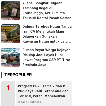
Aliansi Bongkar Dugaan
Tambang Ilegal di
Probolinggo, APH Diminta
Telusuri Rantai Pasok Semen
Diduga Terobos Hutan Tanpa
Izin, CV Melangkah Maju
Dilaporkan Gunakan
Kawasan Hutan untuk Jalur
Tambang
Rumah Reyot Warga Kejayan
Disulap Jadi Layak Huni
Lewat Program CSR PT Tirta
Fresindo Jaya
TERPOPULER
1
Program BPRL Tema 7 dan 8
Budidaya Padi Terencana dan
Terukur, Petani Menemukan
Penanggulangan Hama
Dibaca 3.639 kali