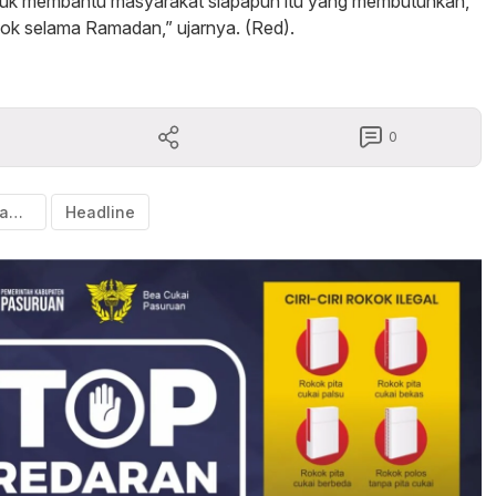
untuk membantu masyarakat siapapun itu yang membutuhkan,
ok selama Ramadan,” ujarnya. (Red).
0
Banten dan Jabar
Headline