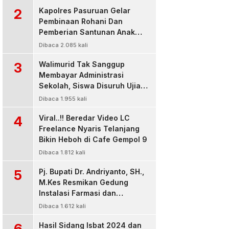
2
Kapolres Pasuruan Gelar
Pembinaan Rohani Dan
Pemberian Santunan Anak
Yatim untuk Tingkatkan
Dibaca 2.085 kali
Ketaqwaan kepada Allah
3
Walimurid Tak Sanggup
Membayar Administrasi
Sekolah, Siswa Disuruh Ujian
di Luar Kelas
Dibaca 1.955 kali
4
Viral..!! Beredar Video LC
Freelance Nyaris Telanjang
Bikin Heboh di Cafe Gempol 9
Dibaca 1.812 kali
5
Pj. Bupati Dr. Andriyanto, SH.,
M.Kes Resmikan Gedung
Instalasi Farmasi dan
Dropzone IGD, RSUD Bangil
Dibaca 1.612 kali
Pasuruan
6
Hasil Sidang Isbat 2024 dan