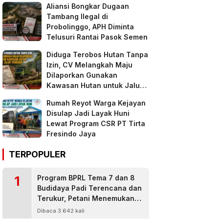
Aliansi Bongkar Dugaan
Tambang Ilegal di
Probolinggo, APH Diminta
Telusuri Rantai Pasok Semen
Diduga Terobos Hutan Tanpa
Izin, CV Melangkah Maju
Dilaporkan Gunakan
Kawasan Hutan untuk Jalur
Tambang
Rumah Reyot Warga Kejayan
Disulap Jadi Layak Huni
Lewat Program CSR PT Tirta
Fresindo Jaya
TERPOPULER
1
Program BPRL Tema 7 dan 8
Budidaya Padi Terencana dan
Terukur, Petani Menemukan
Penanggulangan Hama
Dibaca 3.642 kali