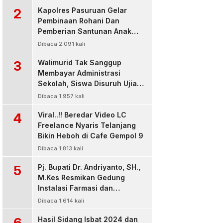
2
Kapolres Pasuruan Gelar
Pembinaan Rohani Dan
Pemberian Santunan Anak
Yatim untuk Tingkatkan
Dibaca 2.091 kali
Ketaqwaan kepada Allah
3
Walimurid Tak Sanggup
Membayar Administrasi
Sekolah, Siswa Disuruh Ujian
di Luar Kelas
Dibaca 1.957 kali
4
Viral..!! Beredar Video LC
Freelance Nyaris Telanjang
Bikin Heboh di Cafe Gempol 9
Dibaca 1.813 kali
5
Pj. Bupati Dr. Andriyanto, SH.,
M.Kes Resmikan Gedung
Instalasi Farmasi dan
Dropzone IGD, RSUD Bangil
Dibaca 1.614 kali
Pasuruan
6
Hasil Sidang Isbat 2024 dan