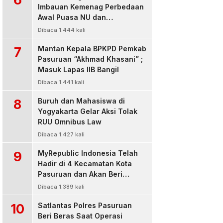
Imbauan Kemenag Perbedaan
Awal Puasa NU dan
Muhamadiyah
Dibaca 1.444 kali
7
Mantan Kepala BPKPD Pemkab
Pasuruan “Akhmad Khasani” ;
Masuk Lapas IIB Bangil
Dibaca 1.441 kali
8
Buruh dan Mahasiswa di
Yogyakarta Gelar Aksi Tolak
RUU Omnibus Law
Dibaca 1.427 kali
9
MyRepublic Indonesia Telah
Hadir di 4 Kecamatan Kota
Pasuruan dan Akan Beri
Pelayanan Terbaik Untuk
Dibaca 1.389 kali
Pelanggan
10
Satlantas Polres Pasuruan
Beri Beras Saat Operasi