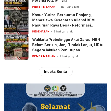
Potensi PAD Miliaran
PEMERINTAHAN
1 hari yang lalu
Kasus Yurizal Berbuntut Panjang,
Mahasiswa Kesehatan Aliansi BEM
Pasuruan Raya Desak Reformasi
Pelayanan BPJS
KESEHATAN
2 hari yang lalu
Walikota Probolinggo Akui Garasi NBN
Belum Berizin, Janji Tindak Lanjut, LIRA:
Segera lakukan Penutupan
PEMERINTAHAN
2 hari yang lalu
Indeks Berita