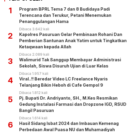
1
Program BPRL Tema 7 dan 8 Budidaya Padi
Terencana dan Terukur, Petani Menemukan
Penanggulangan Hama
Dibaca 3.642 kali
2
Kapolres Pasuruan Gelar Pembinaan Rohani Dan
Pemberian Santunan Anak Yatim untuk Tingkatkan
Ketaqwaan kepada Allah
Dibaca 2.089 kali
3
Walimurid Tak Sanggup Membayar Administrasi
Sekolah, Siswa Disuruh Ujian di Luar Kelas
Dibaca 1.957 kali
4
Viral..!! Beredar Video LC Freelance Nyaris
Telanjang Bikin Heboh di Cafe Gempol 9
Dibaca 1.812 kali
5
Pj. Bupati Dr. Andriyanto, SH., M.Kes Resmikan
Gedung Instalasi Farmasi dan Dropzone IGD, RSUD
Bangil Pasuruan
Dibaca 1.614 kali
6
Hasil Sidang Isbat 2024 dan Imbauan Kemenag
Perbedaan Awal Puasa NU dan Muhamadiyah