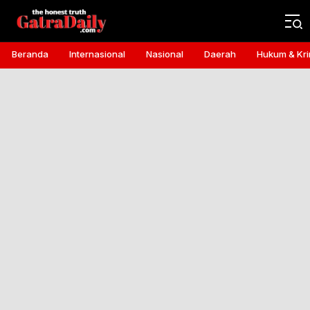
Gatra Daily
the honest truth
Beranda
Internasional
Nasional
Daerah
Hukum & Kri