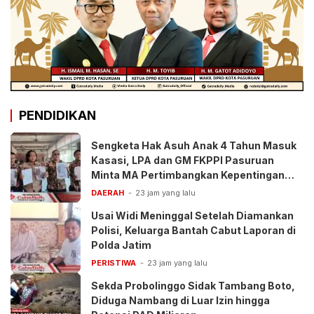
PENDIDIKAN
Sengketa Hak Asuh Anak 4 Tahun Masuk
Kasasi, LPA dan GM FKPPI Pasuruan
Minta MA Pertimbangkan Kepentingan
Anak
DAERAH
23 jam yang lalu
Usai Widi Meninggal Setelah Diamankan
Polisi, Keluarga Bantah Cabut Laporan di
Polda Jatim
PERISTIWA
23 jam yang lalu
Sekda Probolinggo Sidak Tambang Boto,
Diduga Nambang di Luar Izin hingga