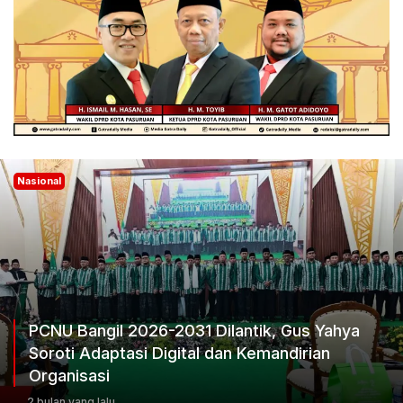
Nasional
ya
Ketum Progib Dorong Rapimwil Jatim Hasi
Keputusan Terbaik
3 bulan yang lalu