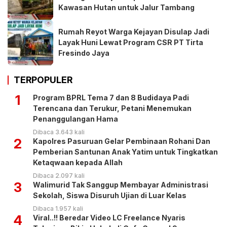
Kawasan Hutan untuk Jalur Tambang
Rumah Reyot Warga Kejayan Disulap Jadi
Layak Huni Lewat Program CSR PT Tirta
Fresindo Jaya
TERPOPULER
1
Program BPRL Tema 7 dan 8 Budidaya Padi
Terencana dan Terukur, Petani Menemukan
Penanggulangan Hama
Dibaca 3.643 kali
2
Kapolres Pasuruan Gelar Pembinaan Rohani Dan
Pemberian Santunan Anak Yatim untuk Tingkatkan
Ketaqwaan kepada Allah
Dibaca 2.097 kali
3
Walimurid Tak Sanggup Membayar Administrasi
Sekolah, Siswa Disuruh Ujian di Luar Kelas
Dibaca 1.957 kali
4
Viral..!! Beredar Video LC Freelance Nyaris