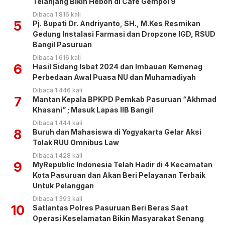
Telanjang Bikin Heboh di Cafe Gempol 9
Dibaca 1.816 kali
5
Pj. Bupati Dr. Andriyanto, SH., M.Kes Resmikan
Gedung Instalasi Farmasi dan Dropzone IGD, RSUD
Bangil Pasuruan
Dibaca 1.616 kali
6
Hasil Sidang Isbat 2024 dan Imbauan Kemenag
Perbedaan Awal Puasa NU dan Muhamadiyah
Dibaca 1.446 kali
7
Mantan Kepala BPKPD Pemkab Pasuruan “Akhmad
Khasani” ; Masuk Lapas IIB Bangil
Dibaca 1.444 kali
8
Buruh dan Mahasiswa di Yogyakarta Gelar Aksi
Tolak RUU Omnibus Law
Dibaca 1.428 kali
9
MyRepublic Indonesia Telah Hadir di 4 Kecamatan
Kota Pasuruan dan Akan Beri Pelayanan Terbaik
Untuk Pelanggan
Dibaca 1.393 kali
10
Satlantas Polres Pasuruan Beri Beras Saat
Operasi Keselamatan Bikin Masyarakat Senang