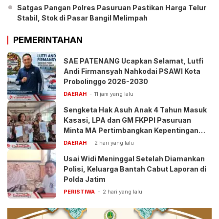
Satgas Pangan Polres Pasuruan Pastikan Harga Telur
Stabil, Stok di Pasar Bangil Melimpah
PEMERINTAHAN
SAE PATENANG Ucapkan Selamat, Lutfi
Andi Firmansyah Nahkodai PSAWI Kota
Probolinggo 2026-2030
DAERAH
11 jam yang lalu
Sengketa Hak Asuh Anak 4 Tahun Masuk
Kasasi, LPA dan GM FKPPI Pasuruan
Minta MA Pertimbangkan Kepentingan
Anak
DAERAH
2 hari yang lalu
Usai Widi Meninggal Setelah Diamankan
Polisi, Keluarga Bantah Cabut Laporan di
Polda Jatim
PERISTIWA
2 hari yang lalu