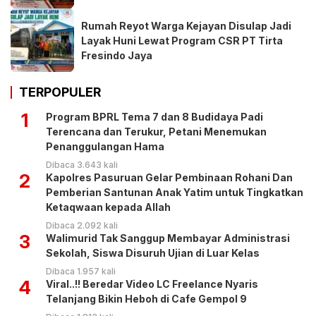
Rumah Reyot Warga Kejayan Disulap Jadi
Layak Huni Lewat Program CSR PT Tirta
Fresindo Jaya
TERPOPULER
1
Program BPRL Tema 7 dan 8 Budidaya Padi
Terencana dan Terukur, Petani Menemukan
Penanggulangan Hama
Dibaca 3.643 kali
2
Kapolres Pasuruan Gelar Pembinaan Rohani Dan
Pemberian Santunan Anak Yatim untuk Tingkatkan
Ketaqwaan kepada Allah
Dibaca 2.092 kali
3
Walimurid Tak Sanggup Membayar Administrasi
Sekolah, Siswa Disuruh Ujian di Luar Kelas
Dibaca 1.957 kali
4
Viral..!! Beredar Video LC Freelance Nyaris
Telanjang Bikin Heboh di Cafe Gempol 9