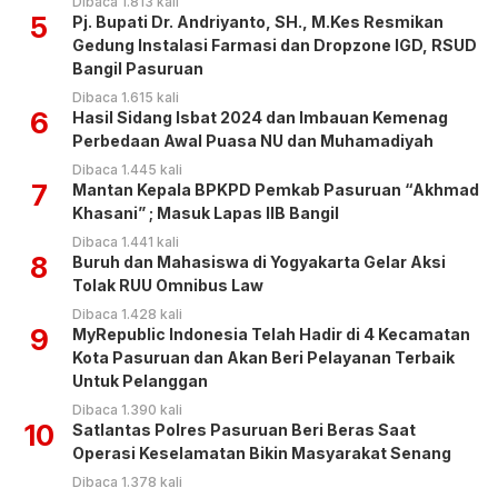
Dibaca 1.813 kali
5
Pj. Bupati Dr. Andriyanto, SH., M.Kes Resmikan
Gedung Instalasi Farmasi dan Dropzone IGD, RSUD
Bangil Pasuruan
Dibaca 1.615 kali
6
Hasil Sidang Isbat 2024 dan Imbauan Kemenag
Perbedaan Awal Puasa NU dan Muhamadiyah
Dibaca 1.445 kali
7
Mantan Kepala BPKPD Pemkab Pasuruan “Akhmad
Khasani” ; Masuk Lapas IIB Bangil
Dibaca 1.441 kali
8
Buruh dan Mahasiswa di Yogyakarta Gelar Aksi
Tolak RUU Omnibus Law
Dibaca 1.428 kali
9
MyRepublic Indonesia Telah Hadir di 4 Kecamatan
Kota Pasuruan dan Akan Beri Pelayanan Terbaik
Untuk Pelanggan
Dibaca 1.390 kali
10
Satlantas Polres Pasuruan Beri Beras Saat
Operasi Keselamatan Bikin Masyarakat Senang
Dibaca 1.378 kali