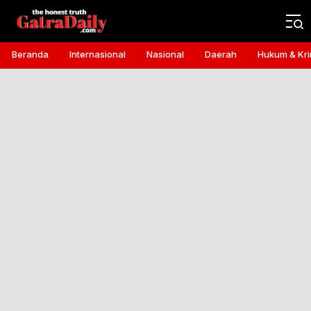
Gatra Daily
the honest truth
Beranda
Internasional
Nasional
Daerah
Hukum & Kri