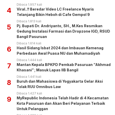
Dibaca 1.957 kali
4
Viral..!! Beredar Video LC Freelance Nyaris
Telanjang Bikin Heboh di Cafe Gempol 9
Dibaca 1.813 kali
5
Pj. Bupati Dr. Andriyanto, SH., M.Kes Resmikan
Gedung Instalasi Farmasi dan Dropzone IGD, RSUD
Bangil Pasuruan
Dibaca 1.614 kali
6
Hasil Sidang Isbat 2024 dan Imbauan Kemenag
Perbedaan Awal Puasa NU dan Muhamadiyah
Dibaca 1.444 kali
7
Mantan Kepala BPKPD Pemkab Pasuruan “Akhmad
Khasani” ; Masuk Lapas IIB Bangil
Dibaca 1.441 kali
8
Buruh dan Mahasiswa di Yogyakarta Gelar Aksi
Tolak RUU Omnibus Law
Dibaca 1.427 kali
9
MyRepublic Indonesia Telah Hadir di 4 Kecamatan
Kota Pasuruan dan Akan Beri Pelayanan Terbaik
Untuk Pelanggan