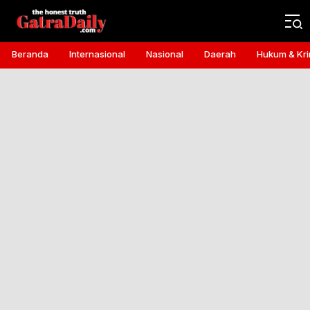
Gatra Daily
the honest truth
Beranda
Internasional
Nasional
Daerah
Hukum & Kri