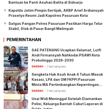
Bantuan ke Panti Asuhan Balita di Sidoarjo
Kapolda Jatim Pimpin Sertijab, AKBP Arief Ardiansyah
Prasetyo Resmi Jadi Kapolres Pasuruan Kota
Satgas Pangan Polres Pasuruan Pastikan Harga Telur
Stabil, Stok di Pasar Bangil Melimpah
PEMERINTAHAN
SAE PATENANG Ucapkan Selamat, Lutfi
Andi Firmansyah Nahkodai PSAWI Kota
Probolinggo 2026-2030
DAERAH
7 jam yang lalu
Sengketa Hak Asuh Anak 4 Tahun Masuk
Kasasi, LPA dan GM FKPPI Pasuruan
Minta MA Pertimbangkan Kepentingan
Anak
DAERAH
1 hari yang lalu
Usai Widi Meninggal Setelah Diamankan
Polisi, Keluarga Bantah Cabut Laporan di
Polda Jatim