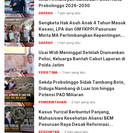
Probolinggo 2026-2030
DAERAH
7 jam yang lalu
Sengketa Hak Asuh Anak 4 Tahun Masuk
Kasasi, LPA dan GM FKPPI Pasuruan
Minta MA Pertimbangkan Kepentingan
Anak
DAERAH
1 hari yang lalu
Usai Widi Meninggal Setelah Diamankan
Polisi, Keluarga Bantah Cabut Laporan di
Polda Jatim
PERISTIWA
1 hari yang lalu
Sekda Probolinggo Sidak Tambang Boto,
Diduga Nambang di Luar Izin hingga
Potensi PAD Miliaran
PEMERINTAHAN
2 hari yang lalu
Kasus Yurizal Berbuntut Panjang,
Mahasiswa Kesehatan Aliansi BEM
Pasuruan Raya Desak Reformasi
Pelayanan BPJS
KESEHATAN
3 hari yang lalu