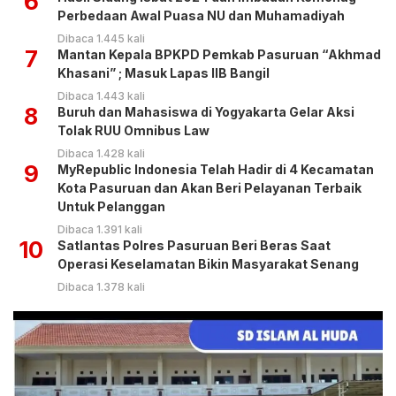
6
Perbedaan Awal Puasa NU dan Muhamadiyah
Dibaca 1.445 kali
7
Mantan Kepala BPKPD Pemkab Pasuruan “Akhmad
Khasani” ; Masuk Lapas IIB Bangil
Dibaca 1.443 kali
8
Buruh dan Mahasiswa di Yogyakarta Gelar Aksi
Tolak RUU Omnibus Law
Dibaca 1.428 kali
9
MyRepublic Indonesia Telah Hadir di 4 Kecamatan
Kota Pasuruan dan Akan Beri Pelayanan Terbaik
Untuk Pelanggan
Dibaca 1.391 kali
10
Satlantas Polres Pasuruan Beri Beras Saat
Operasi Keselamatan Bikin Masyarakat Senang
Dibaca 1.378 kali