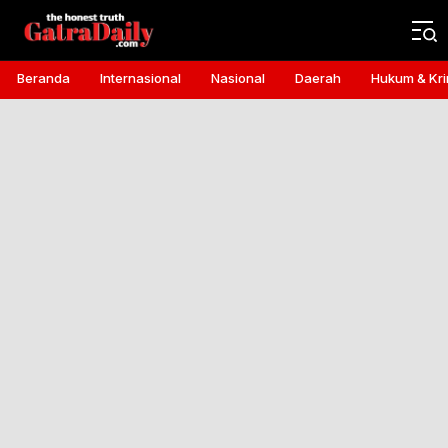
Gatra Daily
the honest truth
Beranda
Internasional
Nasional
Daerah
Hukum & Kri