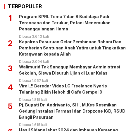
TERPOPULER
1
Program BPRL Tema 7 dan 8 Budidaya Padi
Terencana dan Terukur, Petani Menemukan
Penanggulangan Hama
Dibaca 3.643 kali
2
Kapolres Pasuruan Gelar Pembinaan Rohani Dan
Pemberian Santunan Anak Yatim untuk Tingkatkan
Ketaqwaan kepada Allah
Dibaca 2.094 kali
3
Walimurid Tak Sanggup Membayar Administrasi
Sekolah, Siswa Disuruh Ujian di Luar Kelas
Dibaca 1.957 kali
4
Viral..!! Beredar Video LC Freelance Nyaris
Telanjang Bikin Heboh di Cafe Gempol 9
Dibaca 1.815 kali
5
Pj. Bupati Dr. Andriyanto, SH., M.Kes Resmikan
Gedung Instalasi Farmasi dan Dropzone IGD, RSUD
Bangil Pasuruan
Dibaca 1.615 kali
Hasil Sidang Isbat 2024 dan Imbauan Kemenag