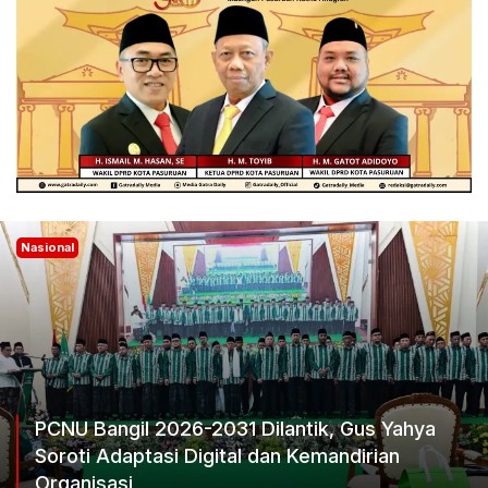
Nasional
, Gus Yahya
andirian
Ketum Progib Dorong Rapimwil J
Keputusan Terbaik