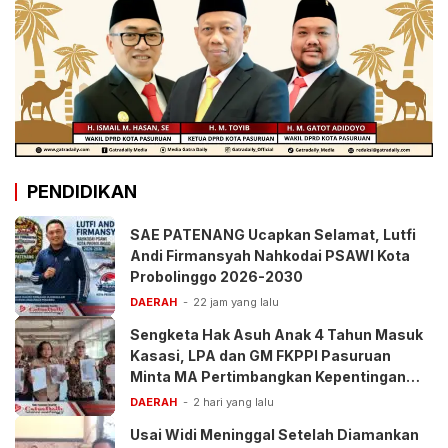
PENDIDIKAN
SAE PATENANG Ucapkan Selamat, Lutfi
Andi Firmansyah Nahkodai PSAWI Kota
Probolinggo 2026-2030
DAERAH
22 jam yang lalu
Sengketa Hak Asuh Anak 4 Tahun Masuk
Kasasi, LPA dan GM FKPPI Pasuruan
Minta MA Pertimbangkan Kepentingan
Anak
DAERAH
2 hari yang lalu
Usai Widi Meninggal Setelah Diamankan