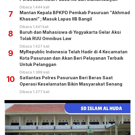
Dibaca 1.444 kali
7
Mantan Kepala BPKPD Pemkab Pasuruan “Akhmad
Khasani” ; Masuk Lapas IIB Bangil
Dibaca 1.441 kali
8
Buruh dan Mahasiswa di Yogyakarta Gelar Aksi
Tolak RUU Omnibus Law
Dibaca 1.427 kali
9
MyRepublic Indonesia Telah Hadir di 4 Kecamatan
Kota Pasuruan dan Akan Beri Pelayanan Terbaik
Untuk Pelanggan
Dibaca 1.389 kali
10
Satlantas Polres Pasuruan Beri Beras Saat
Operasi Keselamatan Bikin Masyarakat Senang
Dibaca 1.377 kali