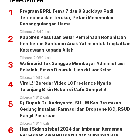
TERPOPULER
1
Program BPRL Tema 7 dan 8 Budidaya Padi
Terencana dan Terukur, Petani Menemukan
Penanggulangan Hama
Dibaca 3.642 kali
2
Kapolres Pasuruan Gelar Pembinaan Rohani Dan
Pemberian Santunan Anak Yatim untuk Tingkatkan
Ketaqwaan kepada Allah
Dibaca 2.089 kali
3
Walimurid Tak Sanggup Membayar Administrasi
Sekolah, Siswa Disuruh Ujian di Luar Kelas
Dibaca 1.957 kali
4
Viral..!! Beredar Video LC Freelance Nyaris
Telanjang Bikin Heboh di Cafe Gempol 9
Dibaca 1.812 kali
5
Pj. Bupati Dr. Andriyanto, SH., M.Kes Resmikan
Gedung Instalasi Farmasi dan Dropzone IGD, RSUD
Bangil Pasuruan
Dibaca 1.614 kali
6
Hasil Sidang Isbat 2024 dan Imbauan Kemenag
Perbedaan Awal Puasa NU dan Muhamadiyah