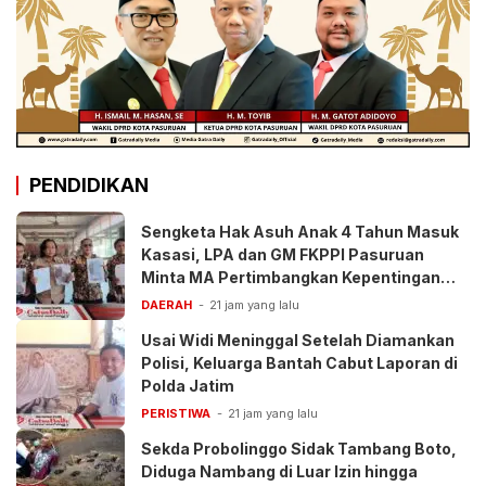
PENDIDIKAN
Sengketa Hak Asuh Anak 4 Tahun Masuk
Kasasi, LPA dan GM FKPPI Pasuruan
Minta MA Pertimbangkan Kepentingan
Anak
DAERAH
21 jam yang lalu
Usai Widi Meninggal Setelah Diamankan
Polisi, Keluarga Bantah Cabut Laporan di
Polda Jatim
PERISTIWA
21 jam yang lalu
Sekda Probolinggo Sidak Tambang Boto,
Diduga Nambang di Luar Izin hingga