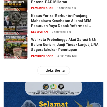
Potensi PAD Miliaran
PEMERINTAHAN
1 hari yang lalu
Kasus Yurizal Berbuntut Panjang,
Mahasiswa Kesehatan Aliansi BEM
Pasuruan Raya Desak Reformasi
Pelayanan BPJS
KESEHATAN
2 hari yang lalu
Walikota Probolinggo Akui Garasi NBN
Belum Berizin, Janji Tindak Lanjut, LIRA:
Segera lakukan Penutupan
PEMERINTAHAN
2 hari yang lalu
Indeks Berita