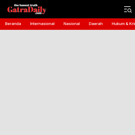
Gatra Daily
the honest truth
Beranda
Internasional
Nasional
Daerah
Hukum & Kri