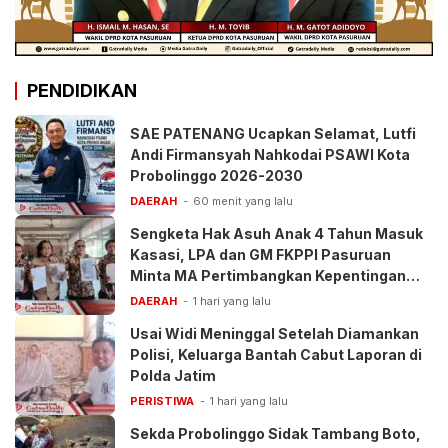
PENDIDIKAN
SAE PATENANG Ucapkan Selamat, Lutfi
Andi Firmansyah Nahkodai PSAWI Kota
Probolinggo 2026-2030
DAERAH
60 menit yang lalu
Sengketa Hak Asuh Anak 4 Tahun Masuk
Kasasi, LPA dan GM FKPPI Pasuruan
Minta MA Pertimbangkan Kepentingan
Anak
DAERAH
1 hari yang lalu
Usai Widi Meninggal Setelah Diamankan
Polisi, Keluarga Bantah Cabut Laporan di
Polda Jatim
PERISTIWA
1 hari yang lalu
Sekda Probolinggo Sidak Tambang Boto,