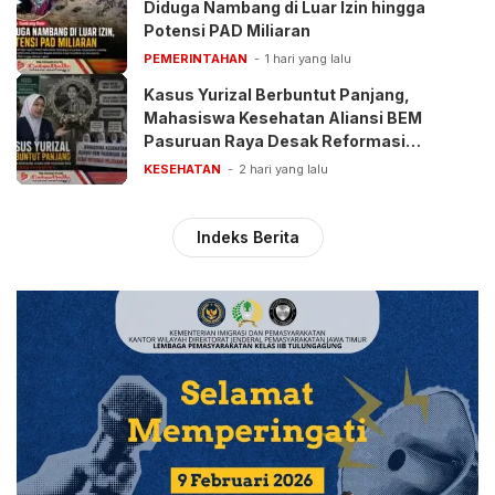
Diduga Nambang di Luar Izin hingga
Potensi PAD Miliaran
PEMERINTAHAN
1 hari yang lalu
Kasus Yurizal Berbuntut Panjang,
Mahasiswa Kesehatan Aliansi BEM
Pasuruan Raya Desak Reformasi
Pelayanan BPJS
KESEHATAN
2 hari yang lalu
Indeks Berita