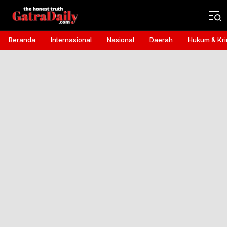
Gatra Daily
the honest truth
Beranda
Internasional
Nasional
Daerah
Hukum & Kri