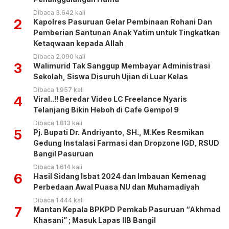
Dibaca 3.642 kali
2
Kapolres Pasuruan Gelar Pembinaan Rohani Dan
Pemberian Santunan Anak Yatim untuk Tingkatkan
Ketaqwaan kepada Allah
Dibaca 2.090 kali
3
Walimurid Tak Sanggup Membayar Administrasi
Sekolah, Siswa Disuruh Ujian di Luar Kelas
Dibaca 1.957 kali
4
Viral..!! Beredar Video LC Freelance Nyaris
Telanjang Bikin Heboh di Cafe Gempol 9
Dibaca 1.813 kali
5
Pj. Bupati Dr. Andriyanto, SH., M.Kes Resmikan
Gedung Instalasi Farmasi dan Dropzone IGD, RSUD
Bangil Pasuruan
Dibaca 1.614 kali
6
Hasil Sidang Isbat 2024 dan Imbauan Kemenag
Perbedaan Awal Puasa NU dan Muhamadiyah
Dibaca 1.444 kali
7
Mantan Kepala BPKPD Pemkab Pasuruan “Akhmad
Khasani” ; Masuk Lapas IIB Bangil