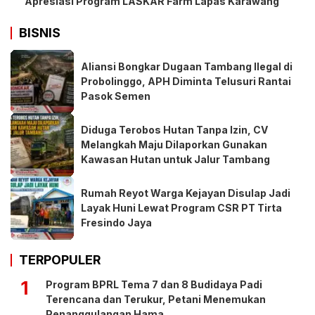
Apresiasi Program LASKAR Farm Lapas Karawang
BISNIS
Aliansi Bongkar Dugaan Tambang Ilegal di
Probolinggo, APH Diminta Telusuri Rantai
Pasok Semen
Diduga Terobos Hutan Tanpa Izin, CV
Melangkah Maju Dilaporkan Gunakan
Kawasan Hutan untuk Jalur Tambang
Rumah Reyot Warga Kejayan Disulap Jadi
Layak Huni Lewat Program CSR PT Tirta
Fresindo Jaya
TERPOPULER
1
Program BPRL Tema 7 dan 8 Budidaya Padi
Terencana dan Terukur, Petani Menemukan
Penanggulangan Hama