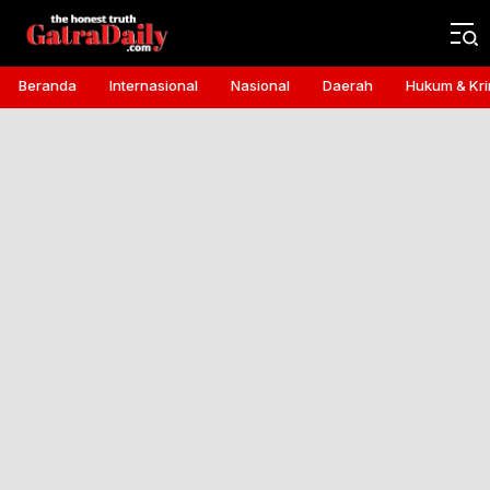
Gatra Daily
the honest truth
Beranda
Internasional
Nasional
Daerah
Hukum & Kri