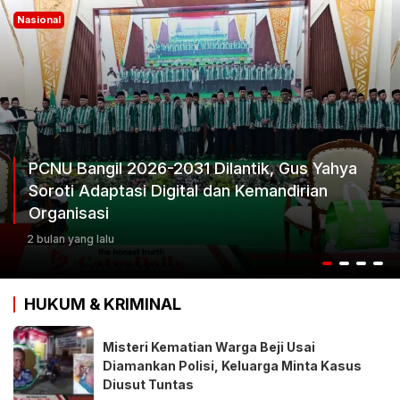
Nasional
Yahya
n
Ketum Progib Dorong Rapimwil Jatim H
Keputusan Terbaik
3 bulan yang lalu
HUKUM & KRIMINAL
Misteri Kematian Warga Beji Usai
Diamankan Polisi, Keluarga Minta Kasus
Diusut Tuntas