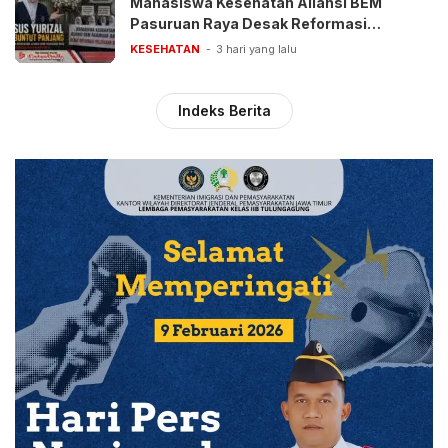
Mahasiswa Kesehatan Aliansi BEM
Pasuruan Raya Desak Reformasi
Pelayanan BPJS
KESEHATAN
3 hari yang lalu
Indeks Berita