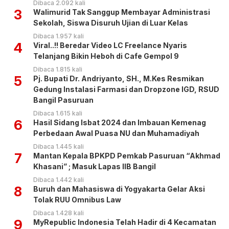
Dibaca 2.092 kali
3
Walimurid Tak Sanggup Membayar Administrasi
Sekolah, Siswa Disuruh Ujian di Luar Kelas
Dibaca 1.957 kali
4
Viral..!! Beredar Video LC Freelance Nyaris
Telanjang Bikin Heboh di Cafe Gempol 9
Dibaca 1.815 kali
5
Pj. Bupati Dr. Andriyanto, SH., M.Kes Resmikan
Gedung Instalasi Farmasi dan Dropzone IGD, RSUD
Bangil Pasuruan
Dibaca 1.615 kali
6
Hasil Sidang Isbat 2024 dan Imbauan Kemenag
Perbedaan Awal Puasa NU dan Muhamadiyah
Dibaca 1.445 kali
7
Mantan Kepala BPKPD Pemkab Pasuruan “Akhmad
Khasani” ; Masuk Lapas IIB Bangil
Dibaca 1.442 kali
8
Buruh dan Mahasiswa di Yogyakarta Gelar Aksi
Tolak RUU Omnibus Law
Dibaca 1.428 kali
9
MyRepublic Indonesia Telah Hadir di 4 Kecamatan