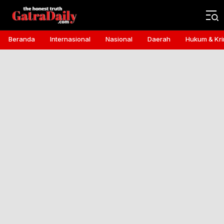
Gatra Daily
the honest truth
Beranda
Internasional
Nasional
Daerah
Hukum & Kri