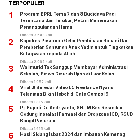
TERPOPULER
1
Program BPRL Tema 7 dan 8 Budidaya Padi
Terencana dan Terukur, Petani Menemukan
Penanggulangan Hama
Dibaca 3.643 kali
2
Kapolres Pasuruan Gelar Pembinaan Rohani Dan
Pemberian Santunan Anak Yatim untuk Tingkatkan
Ketaqwaan kepada Allah
Dibaca 2.094 kali
3
Walimurid Tak Sanggup Membayar Administrasi
Sekolah, Siswa Disuruh Ujian di Luar Kelas
Dibaca 1.957 kali
4
Viral..!! Beredar Video LC Freelance Nyaris
Telanjang Bikin Heboh di Cafe Gempol 9
Dibaca 1.815 kali
5
Pj. Bupati Dr. Andriyanto, SH., M.Kes Resmikan
Gedung Instalasi Farmasi dan Dropzone IGD, RSUD
Bangil Pasuruan
Dibaca 1.615 kali
6
Hasil Sidang Isbat 2024 dan Imbauan Kemenag