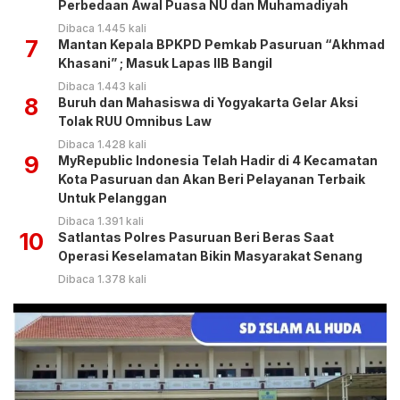
Perbedaan Awal Puasa NU dan Muhamadiyah
Dibaca 1.445 kali
7
Mantan Kepala BPKPD Pemkab Pasuruan “Akhmad
Khasani” ; Masuk Lapas IIB Bangil
Dibaca 1.443 kali
8
Buruh dan Mahasiswa di Yogyakarta Gelar Aksi
Tolak RUU Omnibus Law
Dibaca 1.428 kali
9
MyRepublic Indonesia Telah Hadir di 4 Kecamatan
Kota Pasuruan dan Akan Beri Pelayanan Terbaik
Untuk Pelanggan
Dibaca 1.391 kali
10
Satlantas Polres Pasuruan Beri Beras Saat
Operasi Keselamatan Bikin Masyarakat Senang
Dibaca 1.378 kali