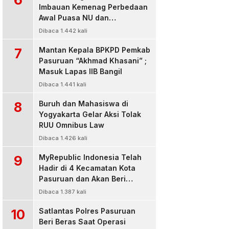
Imbauan Kemenag Perbedaan
Awal Puasa NU dan
Muhamadiyah
Dibaca 1.442 kali
7
Mantan Kepala BPKPD Pemkab
Pasuruan “Akhmad Khasani” ;
Masuk Lapas IIB Bangil
Dibaca 1.441 kali
8
Buruh dan Mahasiswa di
Yogyakarta Gelar Aksi Tolak
RUU Omnibus Law
Dibaca 1.426 kali
9
MyRepublic Indonesia Telah
Hadir di 4 Kecamatan Kota
Pasuruan dan Akan Beri
Pelayanan Terbaik Untuk
Dibaca 1.387 kali
Pelanggan
10
Satlantas Polres Pasuruan
Beri Beras Saat Operasi