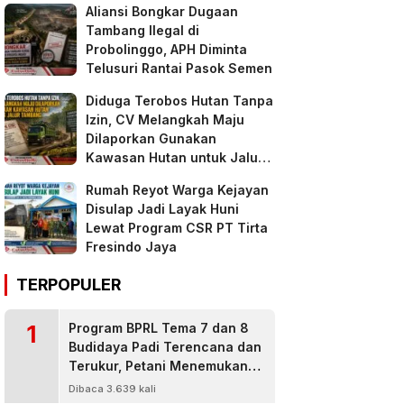
Aliansi Bongkar Dugaan
Tambang Ilegal di
Probolinggo, APH Diminta
Telusuri Rantai Pasok Semen
Diduga Terobos Hutan Tanpa
Izin, CV Melangkah Maju
Dilaporkan Gunakan
Kawasan Hutan untuk Jalur
Tambang
Rumah Reyot Warga Kejayan
Disulap Jadi Layak Huni
Lewat Program CSR PT Tirta
Fresindo Jaya
TERPOPULER
1
Program BPRL Tema 7 dan 8
Budidaya Padi Terencana dan
Terukur, Petani Menemukan
Penanggulangan Hama
Dibaca 3.639 kali