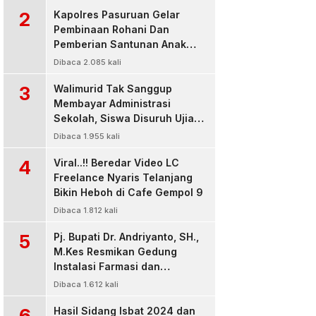
2
Kapolres Pasuruan Gelar
Pembinaan Rohani Dan
Pemberian Santunan Anak
Yatim untuk Tingkatkan
Dibaca 2.085 kali
Ketaqwaan kepada Allah
3
Walimurid Tak Sanggup
Membayar Administrasi
Sekolah, Siswa Disuruh Ujian
di Luar Kelas
Dibaca 1.955 kali
4
Viral..!! Beredar Video LC
Freelance Nyaris Telanjang
Bikin Heboh di Cafe Gempol 9
Dibaca 1.812 kali
5
Pj. Bupati Dr. Andriyanto, SH.,
M.Kes Resmikan Gedung
Instalasi Farmasi dan
Dropzone IGD, RSUD Bangil
Dibaca 1.612 kali
Pasuruan
6
Hasil Sidang Isbat 2024 dan