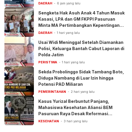
DAERAH
6 jam yang lalu
Sengketa Hak Asuh Anak 4 Tahun Masuk
Kasasi, LPA dan GM FKPPI Pasuruan
Minta MA Pertimbangkan Kepentingan
Anak
DAERAH
1 hari yang lalu
Usai Widi Meninggal Setelah Diamankan
Polisi, Keluarga Bantah Cabut Laporan di
Polda Jatim
PERISTIWA
1 hari yang lalu
Sekda Probolinggo Sidak Tambang Boto,
Diduga Nambang di Luar Izin hingga
Potensi PAD Miliaran
PEMERINTAHAN
2 hari yang lalu
Kasus Yurizal Berbuntut Panjang,
Mahasiswa Kesehatan Aliansi BEM
Pasuruan Raya Desak Reformasi
Pelayanan BPJS
KESEHATAN
3 hari yang lalu