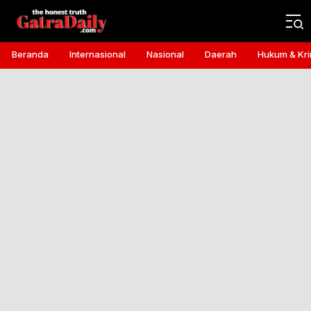
Gatra Daily
the honest truth
Beranda
Internasional
Nasional
Daerah
Hukum & Kri