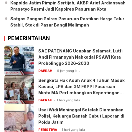
Kapolda Jatim Pimpin Sertijab, AKBP Arief Ardiansyah
Prasetyo Resmi Jadi Kapolres Pasuruan Kota
Satgas Pangan Polres Pasuruan Pastikan Harga Telur
Stabil, Stok di Pasar Bangil Melimpah
PEMERINTAHAN
SAE PATENANG Ucapkan Selamat, Lutfi
Andi Firmansyah Nahkodai PSAWI Kota
Probolinggo 2026-2030
DAERAH
6 jam yang lalu
Sengketa Hak Asuh Anak 4 Tahun Masuk
Kasasi, LPA dan GM FKPPI Pasuruan
Minta MA Pertimbangkan Kepentingan
Anak
DAERAH
1 hari yang lalu
Usai Widi Meninggal Setelah Diamankan
Polisi, Keluarga Bantah Cabut Laporan di
Polda Jatim
PERISTIWA
1 hari yang lalu