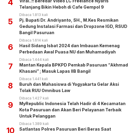
4
Viral..!! Beredar Video LC Freelance Nyaris
Telanjang Bikin Heboh di Cafe Gempol 9
Dibaca 1.813 kali
5
Pj. Bupati Dr. Andriyanto, SH., M.Kes Resmikan
Gedung Instalasi Farmasi dan Dropzone IGD, RSUD
Bangil Pasuruan
Dibaca 1.614 kali
6
Hasil Sidang Isbat 2024 dan Imbauan Kemenag
Perbedaan Awal Puasa NU dan Muhamadiyah
Dibaca 1.444 kali
7
Mantan Kepala BPKPD Pemkab Pasuruan “Akhmad
Khasani” ; Masuk Lapas IIB Bangil
Dibaca 1.441 kali
8
Buruh dan Mahasiswa di Yogyakarta Gelar Aksi
Tolak RUU Omnibus Law
Dibaca 1.427 kali
9
MyRepublic Indonesia Telah Hadir di 4 Kecamatan
Kota Pasuruan dan Akan Beri Pelayanan Terbaik
Untuk Pelanggan
Dibaca 1.389 kali
10
Satlantas Polres Pasuruan Beri Beras Saat