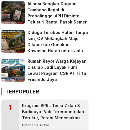
Aliansi Bongkar Dugaan
Tambang Ilegal di
Probolinggo, APH Diminta
Telusuri Rantai Pasok Semen
Diduga Terobos Hutan Tanpa
Izin, CV Melangkah Maju
Dilaporkan Gunakan
Kawasan Hutan untuk Jalur
Tambang
Rumah Reyot Warga Kejayan
Disulap Jadi Layak Huni
Lewat Program CSR PT Tirta
Fresindo Jaya
TERPOPULER
1
Program BPRL Tema 7 dan 8
Budidaya Padi Terencana dan
Terukur, Petani Menemukan
Penanggulangan Hama
Dibaca 3.641 kali