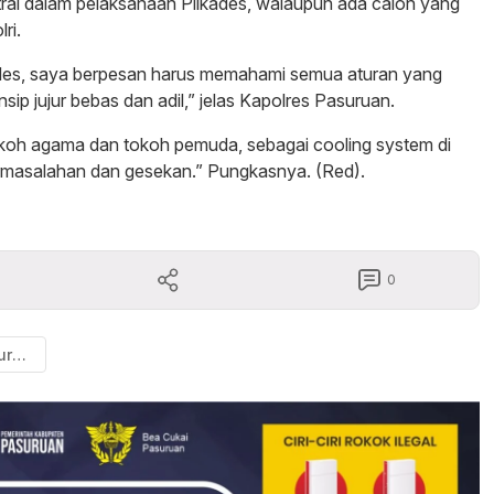
tral dalam pelaksanaan Pilkades, walaupun ada calon yang
ri.
ades, saya berpesan harus memahami semua aturan yang
ip jujur bebas dan adil,” jelas Kapolres Pasuruan.
okoh agama dan tokoh pemuda, sebagai cooling system di
permasalahan dan gesekan.” Pungkasnya. (Red).
0
Kapolres Pasuruan Gelar Silaturahmi dan Dialog Kamtibmas