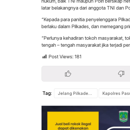
hukum, baik TNI maupun Polri bersikap ne
latar belakangnya dari anggota TNI dan Pol
“Kepada para panitia penyelenggara Pilk
berlaku dalam Pilkades, dan memegang prins
“Perlunya kehadiran tokoh masyarakat, t
tengah – tengah masyarakat jika terjadi 
Post Views:
181
Tag:
Jelang Pilkades Serentak 2023