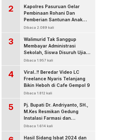
2
Kapolres Pasuruan Gelar
Pembinaan Rohani Dan
Pemberian Santunan Anak
Yatim untuk Tingkatkan
Dibaca 2.089 kali
Ketaqwaan kepada Allah
3
Walimurid Tak Sanggup
Membayar Administrasi
Sekolah, Siswa Disuruh Ujian
di Luar Kelas
Dibaca 1.957 kali
4
Viral..!! Beredar Video LC
Freelance Nyaris Telanjang
Bikin Heboh di Cafe Gempol 9
Dibaca 1.812 kali
5
Pj. Bupati Dr. Andriyanto, SH.,
M.Kes Resmikan Gedung
Instalasi Farmasi dan
Dropzone IGD, RSUD Bangil
Dibaca 1.614 kali
Pasuruan
6
Hasil Sidang Isbat 2024 dan