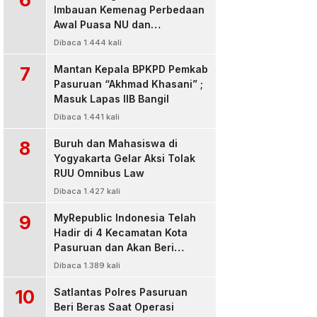
Imbauan Kemenag Perbedaan
Awal Puasa NU dan
Muhamadiyah
Dibaca 1.444 kali
7
Mantan Kepala BPKPD Pemkab
Pasuruan “Akhmad Khasani” ;
Masuk Lapas IIB Bangil
Dibaca 1.441 kali
8
Buruh dan Mahasiswa di
Yogyakarta Gelar Aksi Tolak
RUU Omnibus Law
Dibaca 1.427 kali
9
MyRepublic Indonesia Telah
Hadir di 4 Kecamatan Kota
Pasuruan dan Akan Beri
Pelayanan Terbaik Untuk
Dibaca 1.389 kali
Pelanggan
10
Satlantas Polres Pasuruan
Beri Beras Saat Operasi