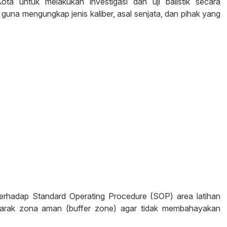
a untuk melakukan investigasi dan uji balistik secara
una mengungkap jenis kaliber, asal senjata, dan pihak yang
terhadap Standard Operating Procedure (SOP) area latihan
jarak zona aman (buffer zone) agar tidak membahayakan