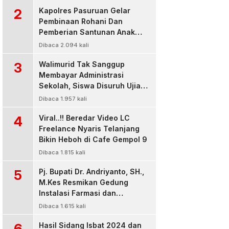
2
Kapolres Pasuruan Gelar
Pembinaan Rohani Dan
Pemberian Santunan Anak
Yatim untuk Tingkatkan
Dibaca 2.094 kali
Ketaqwaan kepada Allah
3
Walimurid Tak Sanggup
Membayar Administrasi
Sekolah, Siswa Disuruh Ujian
di Luar Kelas
Dibaca 1.957 kali
4
Viral..!! Beredar Video LC
Freelance Nyaris Telanjang
Bikin Heboh di Cafe Gempol 9
Dibaca 1.815 kali
5
Pj. Bupati Dr. Andriyanto, SH.,
M.Kes Resmikan Gedung
Instalasi Farmasi dan
Dropzone IGD, RSUD Bangil
Dibaca 1.615 kali
Pasuruan
6
Hasil Sidang Isbat 2024 dan