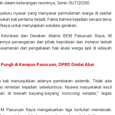
llah dalam keterangan resminya, Senin (6/7/2026).
 peluru nyasar yang menyasar permukiman warga di sekitar
a bukan kali pertama terjadi. Fakta bahwa kejadian serupa terus
Raya untuk menyiapkan eskalasi gerakan.
r Advokasi dan Gerakan Aliansi BEM Pasuruan Raya, M
a penanganan dari pihak kepolisian dan instansi terkait
eamanan dan pengabaian hak asasi warga sipil di wilayah
Pungli di Kampus Pasuruan, DPRD Dinilai Abai
a kali menunjukkan adanya pembiaran sistemik. Tidak ada
tas rentetan kejadian sebelumnya. Nyawa masyarakat kecil
obaan di bawah bayang-bayang moncong senjata,” tegas
EM Pasuruan Raya mengeluarkan tiga tuntutan mendesak.