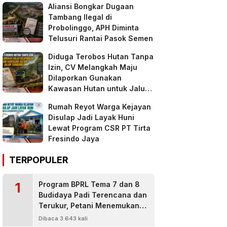
Aliansi Bongkar Dugaan
Tambang Ilegal di
Probolinggo, APH Diminta
Telusuri Rantai Pasok Semen
Diduga Terobos Hutan Tanpa
Izin, CV Melangkah Maju
Dilaporkan Gunakan
Kawasan Hutan untuk Jalur
Tambang
Rumah Reyot Warga Kejayan
Disulap Jadi Layak Huni
Lewat Program CSR PT Tirta
Fresindo Jaya
TERPOPULER
1
Program BPRL Tema 7 dan 8
Budidaya Padi Terencana dan
Terukur, Petani Menemukan
Penanggulangan Hama
Dibaca 3.643 kali