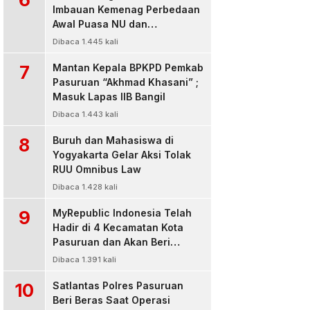
Imbauan Kemenag Perbedaan
Awal Puasa NU dan
Muhamadiyah
Dibaca 1.445 kali
7
Mantan Kepala BPKPD Pemkab
Pasuruan “Akhmad Khasani” ;
Masuk Lapas IIB Bangil
Dibaca 1.443 kali
8
Buruh dan Mahasiswa di
Yogyakarta Gelar Aksi Tolak
RUU Omnibus Law
Dibaca 1.428 kali
9
MyRepublic Indonesia Telah
Hadir di 4 Kecamatan Kota
Pasuruan dan Akan Beri
Pelayanan Terbaik Untuk
Dibaca 1.391 kali
Pelanggan
10
Satlantas Polres Pasuruan
Beri Beras Saat Operasi