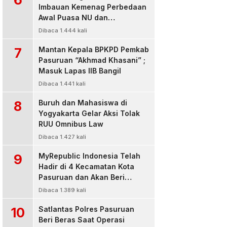
Imbauan Kemenag Perbedaan
Awal Puasa NU dan
Muhamadiyah
Dibaca 1.444 kali
7
Mantan Kepala BPKPD Pemkab
Pasuruan “Akhmad Khasani” ;
Masuk Lapas IIB Bangil
Dibaca 1.441 kali
8
Buruh dan Mahasiswa di
Yogyakarta Gelar Aksi Tolak
RUU Omnibus Law
Dibaca 1.427 kali
9
MyRepublic Indonesia Telah
Hadir di 4 Kecamatan Kota
Pasuruan dan Akan Beri
Pelayanan Terbaik Untuk
Dibaca 1.389 kali
Pelanggan
10
Satlantas Polres Pasuruan
Beri Beras Saat Operasi