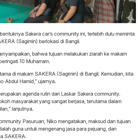
rbentuknya Sakera car’s community ini, terlebih dulu meminta
KERA (Sagimin) berlokasi di Bangil.
enyampaikan, bahwa tujuan melakukan ziarah ke makam
eringati 10 Muharram.
rtama di makam SAKERA (Sagimin) di Bangil. Kemudian, kita
o Abdul Hamid,” ujarnya.
merupakan agenda rutin dari Laskar Sakera community.
okoh masyarakat yang sangat berjasa, terutama dalam
an,” lanjutnya.
 Community Pasuruan, Niko mengatakan, maksud dan tujuan
alah guna untuk mengenang jasa para pejuang, dan
nama SAKERA.