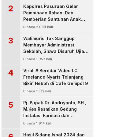
2
Kapolres Pasuruan Gelar
Pembinaan Rohani Dan
Pemberian Santunan Anak
Yatim untuk Tingkatkan
Dibaca 2.089 kali
Ketaqwaan kepada Allah
3
Walimurid Tak Sanggup
Membayar Administrasi
Sekolah, Siswa Disuruh Ujian
di Luar Kelas
Dibaca 1.957 kali
4
Viral..!! Beredar Video LC
Freelance Nyaris Telanjang
Bikin Heboh di Cafe Gempol 9
Dibaca 1.812 kali
5
Pj. Bupati Dr. Andriyanto, SH.,
M.Kes Resmikan Gedung
Instalasi Farmasi dan
Dropzone IGD, RSUD Bangil
Dibaca 1.614 kali
Pasuruan
6
Hasil Sidang Isbat 2024 dan