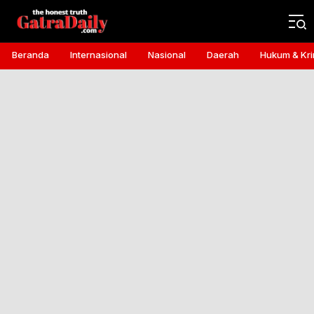
Gatra Daily
the honest truth
Beranda
Internasional
Nasional
Daerah
Hukum & Kri