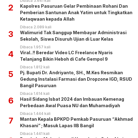
Dibaca 3.641 kali
2
Kapolres Pasuruan Gelar Pembinaan Rohani Dan
Pemberian Santunan Anak Yatim untuk Tingkatkan
Ketaqwaan kepada Allah
Dibaca 2.089 kali
3
Walimurid Tak Sanggup Membayar Administrasi
Sekolah, Siswa Disuruh Ujian di Luar Kelas
Dibaca 1.957 kali
4
Viral..!! Beredar Video LC Freelance Nyaris
Telanjang Bikin Heboh di Cafe Gempol 9
Dibaca 1.812 kali
5
Pj. Bupati Dr. Andriyanto, SH., M.Kes Resmikan
Gedung Instalasi Farmasi dan Dropzone IGD, RSUD
Bangil Pasuruan
Dibaca 1.614 kali
6
Hasil Sidang Isbat 2024 dan Imbauan Kemenag
Perbedaan Awal Puasa NU dan Muhamadiyah
Dibaca 1.444 kali
7
Mantan Kepala BPKPD Pemkab Pasuruan “Akhmad
Khasani” ; Masuk Lapas IIB Bangil
Dibaca 1.441 kali