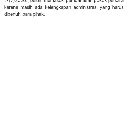
(7/7/2026), belum memasuki pembahasan pokok perkara
karena masih ada kelengkapan administrasi yang harus
dipenuhi para pihak.