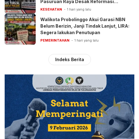
Pasuruan Raya Desak Reformasi
Pelayanan BPJS
KESEHATAN
1 hari yang lalu
Walikota Probolinggo Akui Garasi NBN
Belum Berizin, Janji Tindak Lanjut, LIRA:
Segera lakukan Penutupan
PEMERINTAHAN
1 hari yang lalu
Indeks Berita