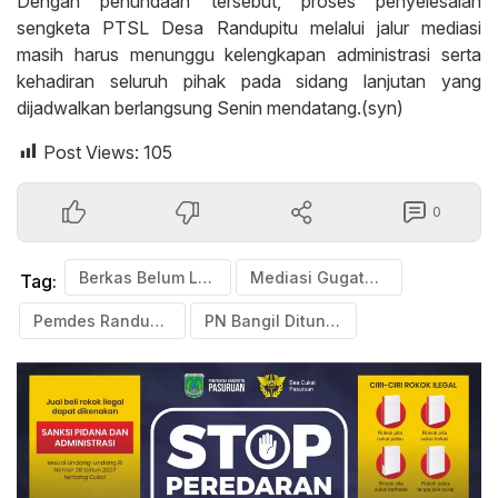
Dengan penundaan tersebut, proses penyelesaian
sengketa PTSL Desa Randupitu melalui jalur mediasi
masih harus menunggu kelengkapan administrasi serta
kehadiran seluruh pihak pada sidang lanjutan yang
dijadwalkan berlangsung Senin mendatang.(syn)
Post Views:
105
0
Berkas Belum Lengkap
Mediasi Gugatan PTSL Randupitu
Tag:
Pemdes Randupitu
PN Bangil Ditunda