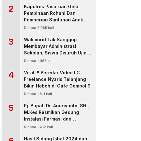
2
Kapolres Pasuruan Gelar
Pembinaan Rohani Dan
Pemberian Santunan Anak
Yatim untuk Tingkatkan
Dibaca 2.085 kali
Ketaqwaan kepada Allah
3
Walimurid Tak Sanggup
Membayar Administrasi
Sekolah, Siswa Disuruh Ujian
di Luar Kelas
Dibaca 1.955 kali
4
Viral..!! Beredar Video LC
Freelance Nyaris Telanjang
Bikin Heboh di Cafe Gempol 9
Dibaca 1.811 kali
5
Pj. Bupati Dr. Andriyanto, SH.,
M.Kes Resmikan Gedung
Instalasi Farmasi dan
Dropzone IGD, RSUD Bangil
Dibaca 1.612 kali
Pasuruan
6
Hasil Sidang Isbat 2024 dan