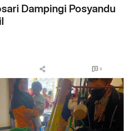
osari Dampingi Posyandu
l
0