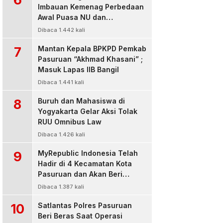
Imbauan Kemenag Perbedaan
Awal Puasa NU dan
Muhamadiyah
Dibaca 1.442 kali
7
Mantan Kepala BPKPD Pemkab
Pasuruan “Akhmad Khasani” ;
Masuk Lapas IIB Bangil
Dibaca 1.441 kali
8
Buruh dan Mahasiswa di
Yogyakarta Gelar Aksi Tolak
RUU Omnibus Law
Dibaca 1.426 kali
9
MyRepublic Indonesia Telah
Hadir di 4 Kecamatan Kota
Pasuruan dan Akan Beri
Pelayanan Terbaik Untuk
Dibaca 1.387 kali
Pelanggan
10
Satlantas Polres Pasuruan
Beri Beras Saat Operasi