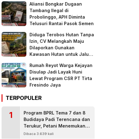
Aliansi Bongkar Dugaan
Tambang Ilegal di
Probolinggo, APH Diminta
Telusuri Rantai Pasok Semen
Diduga Terobos Hutan Tanpa
Izin, CV Melangkah Maju
Dilaporkan Gunakan
Kawasan Hutan untuk Jalur
Tambang
Rumah Reyot Warga Kejayan
Disulap Jadi Layak Huni
Lewat Program CSR PT Tirta
Fresindo Jaya
TERPOPULER
1
Program BPRL Tema 7 dan 8
Budidaya Padi Terencana dan
Terukur, Petani Menemukan
Penanggulangan Hama
Dibaca 3.639 kali