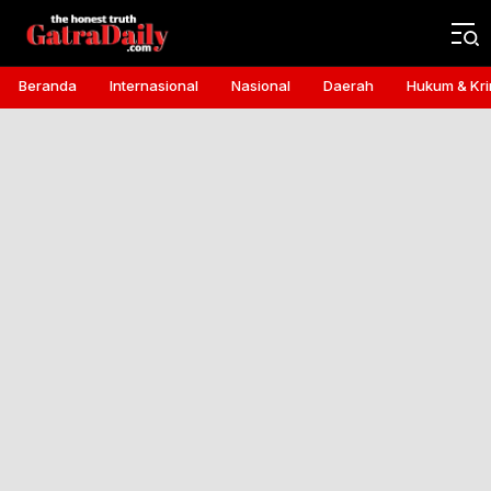
Gatra Daily
the honest truth
Beranda
Internasional
Nasional
Daerah
Hukum & Kri