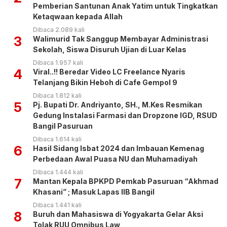
Pemberian Santunan Anak Yatim untuk Tingkatkan
Ketaqwaan kepada Allah
Dibaca 2.089 kali
3
Walimurid Tak Sanggup Membayar Administrasi
Sekolah, Siswa Disuruh Ujian di Luar Kelas
Dibaca 1.957 kali
4
Viral..!! Beredar Video LC Freelance Nyaris
Telanjang Bikin Heboh di Cafe Gempol 9
Dibaca 1.812 kali
5
Pj. Bupati Dr. Andriyanto, SH., M.Kes Resmikan
Gedung Instalasi Farmasi dan Dropzone IGD, RSUD
Bangil Pasuruan
Dibaca 1.614 kali
6
Hasil Sidang Isbat 2024 dan Imbauan Kemenag
Perbedaan Awal Puasa NU dan Muhamadiyah
Dibaca 1.444 kali
7
Mantan Kepala BPKPD Pemkab Pasuruan “Akhmad
Khasani” ; Masuk Lapas IIB Bangil
Dibaca 1.441 kali
8
Buruh dan Mahasiswa di Yogyakarta Gelar Aksi
Tolak RUU Omnibus Law