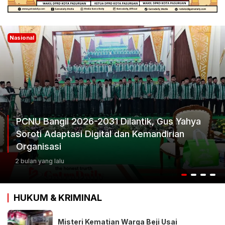
Nasional
Yahya
n
Ketum Progib Dorong Rapimwil Jatim H
Keputusan Terbaik
3 bulan yang lalu
HUKUM & KRIMINAL
Misteri Kematian Warga Beji Usai