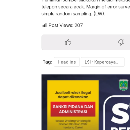
telepon secara acak. Margin of error sur
simple random sampling. (LW).
Post Views:
207
Tag:
Headline
LSI : Kepercayaan Publik Kepada Polri Terus Naik Diatas KPK