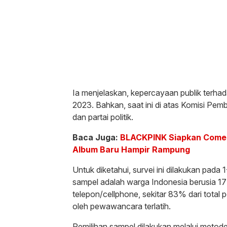
Ia menjelaskan, kepercayaan publik terhad
2023. Bahkan, saat ini di atas Komisi Pe
dan partai politik.
Baca Juga:
BLACKPINK Siapkan Comeb
Album Baru Hampir Rampung
Untuk diketahui, survei ini dilakukan pada
sampel adalah warga Indonesia berusia 17
telepon/cellphone, sekitar 83% dari total
oleh pewawancara terlatih.
Pemilihan sampel dilakukan melalui metod