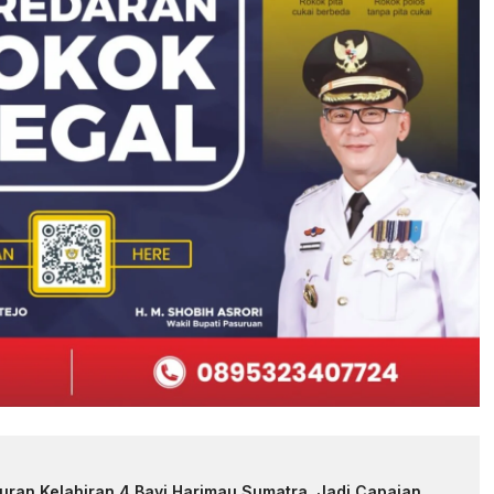
uran Kelahiran 4 Bayi Harimau Sumatra, Jadi Capaian