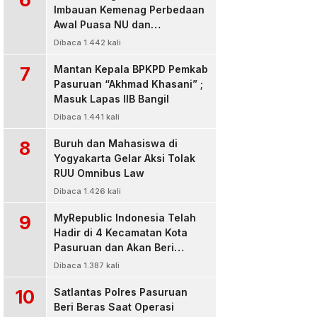
Imbauan Kemenag Perbedaan
Awal Puasa NU dan
Muhamadiyah
Dibaca 1.442 kali
7
Mantan Kepala BPKPD Pemkab
Pasuruan “Akhmad Khasani” ;
Masuk Lapas IIB Bangil
Dibaca 1.441 kali
8
Buruh dan Mahasiswa di
Yogyakarta Gelar Aksi Tolak
RUU Omnibus Law
Dibaca 1.426 kali
9
MyRepublic Indonesia Telah
Hadir di 4 Kecamatan Kota
Pasuruan dan Akan Beri
Pelayanan Terbaik Untuk
Dibaca 1.387 kali
Pelanggan
10
Satlantas Polres Pasuruan
Beri Beras Saat Operasi