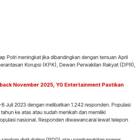
ap Polri meningkat jika dibandingkan dengan temuan April
mberantasan Korupsi (KPK), Dewan Perwakilan Rakyat (DPR),
ack November 2025, YG Entertainment Pastikan
 1-8 Juli 2023 dengan melibatkan 1.242 responden. Populasi
 tahun ke atas atau sudah menikah dan memiliki
 populasi nasional. Responden diwawancarai lewat telepon
e random digit dialing (RDD) atau pembangkitan nomor