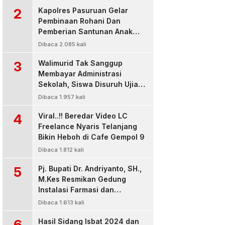
2
Kapolres Pasuruan Gelar
Pembinaan Rohani Dan
Pemberian Santunan Anak
Yatim untuk Tingkatkan
Dibaca 2.085 kali
Ketaqwaan kepada Allah
3
Walimurid Tak Sanggup
Membayar Administrasi
Sekolah, Siswa Disuruh Ujian
di Luar Kelas
Dibaca 1.957 kali
4
Viral..!! Beredar Video LC
Freelance Nyaris Telanjang
Bikin Heboh di Cafe Gempol 9
Dibaca 1.812 kali
5
Pj. Bupati Dr. Andriyanto, SH.,
M.Kes Resmikan Gedung
Instalasi Farmasi dan
Dropzone IGD, RSUD Bangil
Dibaca 1.613 kali
Pasuruan
6
Hasil Sidang Isbat 2024 dan