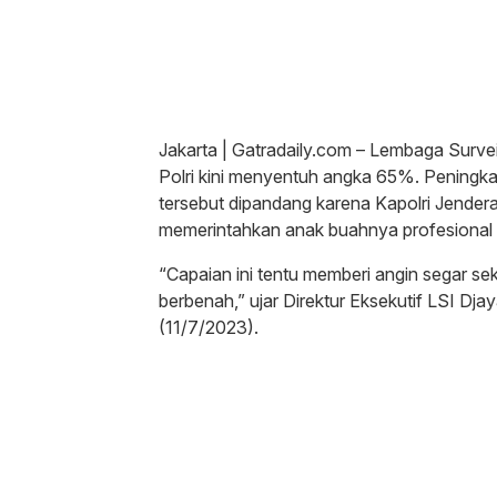
Jakarta | Gatradaily.com – Lembaga Surve
Polri kini menyentuh angka 65%. Peningk
tersebut dipandang karena Kapolri Jendera
memerintahkan anak buahnya profesional
“Capaian ini tentu memberi angin segar seka
berbenah,” ujar Direktur Eksekutif LSI Dja
(11/7/2023).