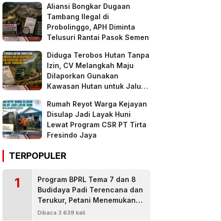
Aliansi Bongkar Dugaan
Tambang Ilegal di
Probolinggo, APH Diminta
Telusuri Rantai Pasok Semen
Diduga Terobos Hutan Tanpa
Izin, CV Melangkah Maju
Dilaporkan Gunakan
Kawasan Hutan untuk Jalur
Tambang
Rumah Reyot Warga Kejayan
Disulap Jadi Layak Huni
Lewat Program CSR PT Tirta
Fresindo Jaya
TERPOPULER
1
Program BPRL Tema 7 dan 8
Budidaya Padi Terencana dan
Terukur, Petani Menemukan
Penanggulangan Hama
Dibaca 3.639 kali