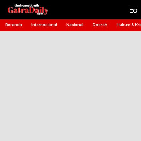
Gatra Daily
the honest truth
Beranda
Internasional
Nasional
Daerah
Hukum & Kri