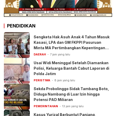
PENDIDIKAN
Sengketa Hak Asuh Anak 4 Tahun Masuk
Kasasi, LPA dan GM FKPPI Pasuruan
Minta MA Pertimbangkan Kepentingan
Anak
DAERAH
7 jam yang lalu
Usai Widi Meninggal Setelah Diamankan
Polisi, Keluarga Bantah Cabut Laporan di
Polda Jatim
PERISTIWA
8 jam yang lalu
Sekda Probolinggo Sidak Tambang Boto,
Diduga Nambang di Luar Izin hingga
Potensi PAD Miliaran
PEMERINTAHAN
13 jam yang lalu
Kasus Yurizal Berbuntut Panjang,