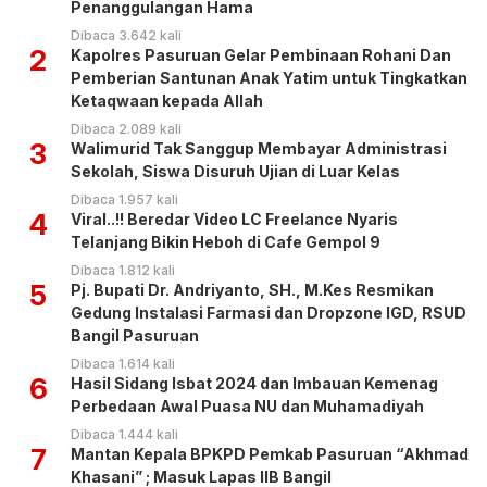
Penanggulangan Hama
Dibaca 3.642 kali
2
Kapolres Pasuruan Gelar Pembinaan Rohani Dan
Pemberian Santunan Anak Yatim untuk Tingkatkan
Ketaqwaan kepada Allah
Dibaca 2.089 kali
3
Walimurid Tak Sanggup Membayar Administrasi
Sekolah, Siswa Disuruh Ujian di Luar Kelas
Dibaca 1.957 kali
4
Viral..!! Beredar Video LC Freelance Nyaris
Telanjang Bikin Heboh di Cafe Gempol 9
Dibaca 1.812 kali
5
Pj. Bupati Dr. Andriyanto, SH., M.Kes Resmikan
Gedung Instalasi Farmasi dan Dropzone IGD, RSUD
Bangil Pasuruan
Dibaca 1.614 kali
6
Hasil Sidang Isbat 2024 dan Imbauan Kemenag
Perbedaan Awal Puasa NU dan Muhamadiyah
Dibaca 1.444 kali
7
Mantan Kepala BPKPD Pemkab Pasuruan “Akhmad
Khasani” ; Masuk Lapas IIB Bangil