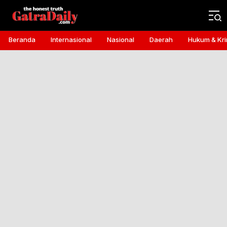
Gatra Daily
the honest truth
Beranda
Internasional
Nasional
Daerah
Hukum & Kri