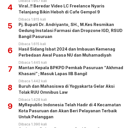
Dibaca 1.957 kali
4
Viral..!! Beredar Video LC Freelance Nyaris
Telanjang Bikin Heboh di Cafe Gempol 9
Dibaca 1.815 kali
5
Pj. Bupati Dr. Andriyanto, SH., M.Kes Resmikan
Gedung Instalasi Farmasi dan Dropzone IGD, RSUD
Bangil Pasuruan
Dibaca 1.615 kali
6
Hasil Sidang Isbat 2024 dan Imbauan Kemenag
Perbedaan Awal Puasa NU dan Muhamadiyah
Dibaca 1.445 kali
7
Mantan Kepala BPKPD Pemkab Pasuruan “Akhmad
Khasani” ; Masuk Lapas IIB Bangil
Dibaca 1.442 kali
8
Buruh dan Mahasiswa di Yogyakarta Gelar Aksi
Tolak RUU Omnibus Law
Dibaca 1.428 kali
9
MyRepublic Indonesia Telah Hadir di 4 Kecamatan
Kota Pasuruan dan Akan Beri Pelayanan Terbaik
Untuk Pelanggan
Dibaca 1.390 kali