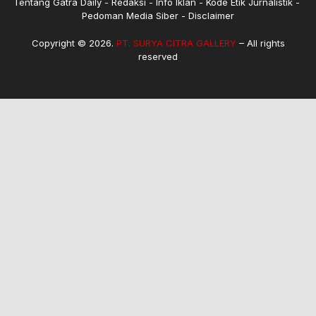
Tentang Gatra Daily
Redaksi
Info Iklan
Kode Etik Jurnalistik
Pedoman Media Siber
Disclaimer
Copyright © 2026.
PT. SURYA CITRA GALLERY
– All rights
reserved