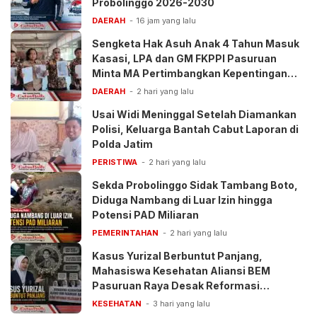
Probolinggo 2026-2030
DAERAH
16 jam yang lalu
Sengketa Hak Asuh Anak 4 Tahun Masuk
Kasasi, LPA dan GM FKPPI Pasuruan
Minta MA Pertimbangkan Kepentingan
Anak
DAERAH
2 hari yang lalu
Usai Widi Meninggal Setelah Diamankan
Polisi, Keluarga Bantah Cabut Laporan di
Polda Jatim
PERISTIWA
2 hari yang lalu
Sekda Probolinggo Sidak Tambang Boto,
Diduga Nambang di Luar Izin hingga
Potensi PAD Miliaran
PEMERINTAHAN
2 hari yang lalu
Kasus Yurizal Berbuntut Panjang,
Mahasiswa Kesehatan Aliansi BEM
Pasuruan Raya Desak Reformasi
Pelayanan BPJS
KESEHATAN
3 hari yang lalu