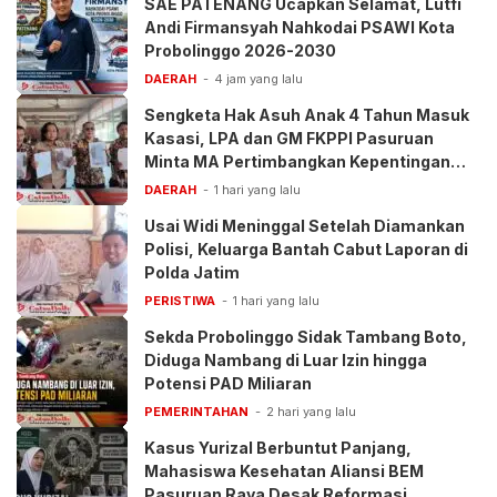
SAE PATENANG Ucapkan Selamat, Lutfi
Andi Firmansyah Nahkodai PSAWI Kota
Probolinggo 2026-2030
DAERAH
4 jam yang lalu
Sengketa Hak Asuh Anak 4 Tahun Masuk
Kasasi, LPA dan GM FKPPI Pasuruan
Minta MA Pertimbangkan Kepentingan
Anak
DAERAH
1 hari yang lalu
Usai Widi Meninggal Setelah Diamankan
Polisi, Keluarga Bantah Cabut Laporan di
Polda Jatim
PERISTIWA
1 hari yang lalu
Sekda Probolinggo Sidak Tambang Boto,
Diduga Nambang di Luar Izin hingga
Potensi PAD Miliaran
PEMERINTAHAN
2 hari yang lalu
Kasus Yurizal Berbuntut Panjang,
Mahasiswa Kesehatan Aliansi BEM
Pasuruan Raya Desak Reformasi