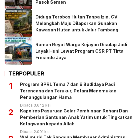
Pasok Semen
Diduga Terobos Hutan Tanpa Izin, CV
Melangkah Maju Dilaporkan Gunakan
Kawasan Hutan untuk Jalur Tambang
Rumah Reyot Warga Kejayan Disulap Jadi
Layak Huni Lewat Program CSR PT Tirta
Fresindo Jaya
TERPOPULER
1
Program BPRL Tema 7 dan 8 Budidaya Padi
Terencana dan Terukur, Petani Menemukan
Penanggulangan Hama
Dibaca 3.642 kali
2
Kapolres Pasuruan Gelar Pembinaan Rohani Dan
Pemberian Santunan Anak Yatim untuk Tingkatkan
Ketaqwaan kepada Allah
Dibaca 2.091 kali
Walimurid Tak Sanggup Membayar Administrasi