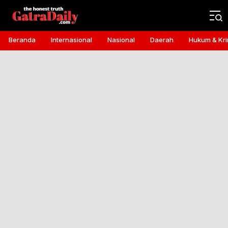
Gatra Daily
the honest truth
Beranda
Internasional
Nasional
Daerah
Hukum & Kri