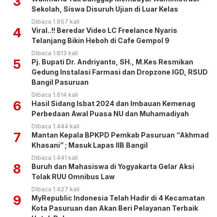
3
Sekolah, Siswa Disuruh Ujian di Luar Kelas
Dibaca 1.957 kali
4
Viral..!! Beredar Video LC Freelance Nyaris
Telanjang Bikin Heboh di Cafe Gempol 9
Dibaca 1.813 kali
5
Pj. Bupati Dr. Andriyanto, SH., M.Kes Resmikan
Gedung Instalasi Farmasi dan Dropzone IGD, RSUD
Bangil Pasuruan
Dibaca 1.614 kali
6
Hasil Sidang Isbat 2024 dan Imbauan Kemenag
Perbedaan Awal Puasa NU dan Muhamadiyah
Dibaca 1.444 kali
7
Mantan Kepala BPKPD Pemkab Pasuruan “Akhmad
Khasani” ; Masuk Lapas IIB Bangil
Dibaca 1.441 kali
8
Buruh dan Mahasiswa di Yogyakarta Gelar Aksi
Tolak RUU Omnibus Law
Dibaca 1.427 kali
9
MyRepublic Indonesia Telah Hadir di 4 Kecamatan
Kota Pasuruan dan Akan Beri Pelayanan Terbaik