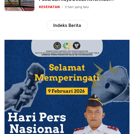
Pelayanan BPJS
KESEHATAN
3 hari yang lalu
Indeks Berita