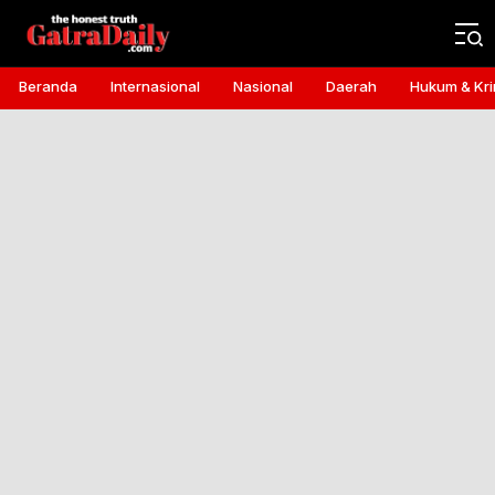
Gatra Daily
the honest truth
Beranda
Internasional
Nasional
Daerah
Hukum & Kri