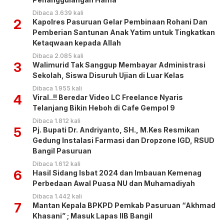
Dibaca 3.639 kali
2
Kapolres Pasuruan Gelar Pembinaan Rohani Dan
Pemberian Santunan Anak Yatim untuk Tingkatkan
Ketaqwaan kepada Allah
Dibaca 2.085 kali
3
Walimurid Tak Sanggup Membayar Administrasi
Sekolah, Siswa Disuruh Ujian di Luar Kelas
Dibaca 1.955 kali
4
Viral..!! Beredar Video LC Freelance Nyaris
Telanjang Bikin Heboh di Cafe Gempol 9
Dibaca 1.812 kali
5
Pj. Bupati Dr. Andriyanto, SH., M.Kes Resmikan
Gedung Instalasi Farmasi dan Dropzone IGD, RSUD
Bangil Pasuruan
Dibaca 1.612 kali
6
Hasil Sidang Isbat 2024 dan Imbauan Kemenag
Perbedaan Awal Puasa NU dan Muhamadiyah
Dibaca 1.442 kali
7
Mantan Kepala BPKPD Pemkab Pasuruan “Akhmad
Khasani” ; Masuk Lapas IIB Bangil