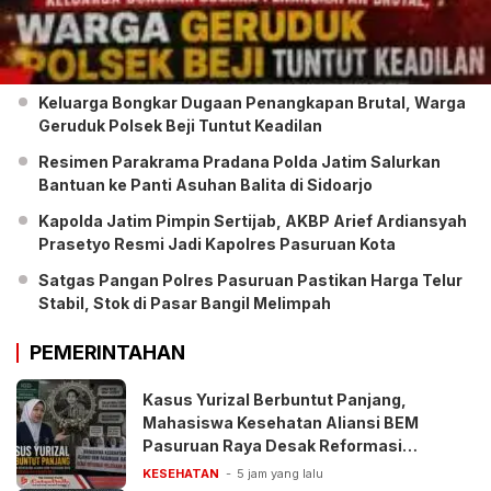
Keluarga Bongkar Dugaan Penangkapan Brutal, Warga
Geruduk Polsek Beji Tuntut Keadilan
Resimen Parakrama Pradana Polda Jatim Salurkan
Bantuan ke Panti Asuhan Balita di Sidoarjo
Kapolda Jatim Pimpin Sertijab, AKBP Arief Ardiansyah
Prasetyo Resmi Jadi Kapolres Pasuruan Kota
Satgas Pangan Polres Pasuruan Pastikan Harga Telur
Stabil, Stok di Pasar Bangil Melimpah
PEMERINTAHAN
Kasus Yurizal Berbuntut Panjang,
Mahasiswa Kesehatan Aliansi BEM
Pasuruan Raya Desak Reformasi
Pelayanan BPJS
KESEHATAN
5 jam yang lalu