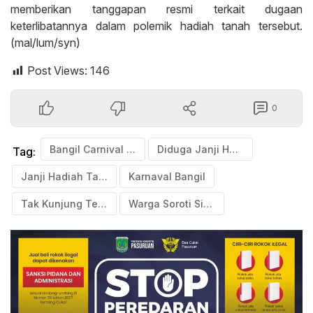
memberikan tanggapan resmi terkait dugaan
keterlibatannya dalam polemik hadiah tanah tersebut.
(mal/lum/syn)
Post Views:
146
0
Bangil Carnival Akbar 2023
Diduga Janji Hadiah Tanah Tak Ditepati
Tag:
Janji Hadiah Tanah Kavling
Karnaval Bangil
Tak Kunjung Terpenuhi
Warga Soroti Sikap Mas Dion