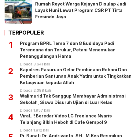
Rumah Reyot Warga Kejayan Disulap Jadi
Layak Huni Lewat Program CSR PT Tirta
Fresindo Jaya
TERPOPULER
1
Program BPRL Tema 7 dan 8 Budidaya Padi
Terencana dan Terukur, Petani Menemukan
Penanggulangan Hama
Dibaca 3.641 kali
2
Kapolres Pasuruan Gelar Pembinaan Rohani Dan
Pemberian Santunan Anak Yatim untuk Tingkatkan
Ketaqwaan kepada Allah
Dibaca 2.088 kali
3
Walimurid Tak Sanggup Membayar Administrasi
Sekolah, Siswa Disuruh Ujian di Luar Kelas
Dibaca 1.957 kali
4
Viral..!! Beredar Video LC Freelance Nyaris
Telanjang Bikin Heboh di Cafe Gempol 9
Dibaca 1.812 kali
Pj. Bupati Dr. Andriyanto, SH., M.Kes Resmikan