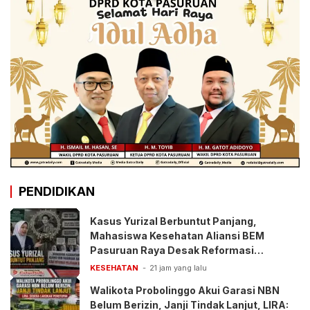
PENDIDIKAN
Kasus Yurizal Berbuntut Panjang,
Mahasiswa Kesehatan Aliansi BEM
Pasuruan Raya Desak Reformasi
Pelayanan BPJS
KESEHATAN
21 jam yang lalu
Walikota Probolinggo Akui Garasi NBN
Belum Berizin, Janji Tindak Lanjut, LIRA: