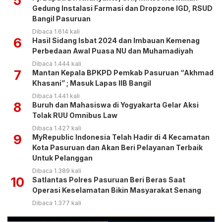
5
Gedung Instalasi Farmasi dan Dropzone IGD, RSUD
Bangil Pasuruan
Dibaca 1.614 kali
6
Hasil Sidang Isbat 2024 dan Imbauan Kemenag
Perbedaan Awal Puasa NU dan Muhamadiyah
Dibaca 1.444 kali
7
Mantan Kepala BPKPD Pemkab Pasuruan “Akhmad
Khasani” ; Masuk Lapas IIB Bangil
Dibaca 1.441 kali
8
Buruh dan Mahasiswa di Yogyakarta Gelar Aksi
Tolak RUU Omnibus Law
Dibaca 1.427 kali
9
MyRepublic Indonesia Telah Hadir di 4 Kecamatan
Kota Pasuruan dan Akan Beri Pelayanan Terbaik
Untuk Pelanggan
Dibaca 1.389 kali
10
Satlantas Polres Pasuruan Beri Beras Saat
Operasi Keselamatan Bikin Masyarakat Senang
Dibaca 1.377 kali