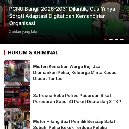
031 Dilantik, Gus Yahya
ital dan Kemandirian
Ketum Progib Doron
Keputusan Terbaik
3 bulan yang lalu
HUKUM & KRIMINAL
Misteri Kematian Warga Beji Usai
Diamankan Polisi, Keluarga Minta Kasus
Diusut Tuntas
Satresnarkoba Polres Pasuruan Sikat
Peredaran Sabu, 41 Paket Disita darj 3 TKP
Motor Hilang Saat Pemilik Bersiap Salat
Subuh, Polisi Bekuk Terduga Pelaku