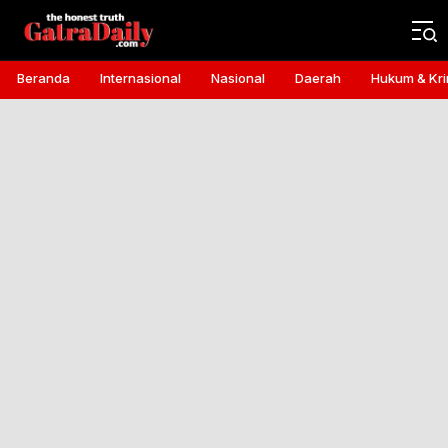
Gatra Daily
the honest truth
Beranda
Internasional
Nasional
Daerah
Hukum & Kri