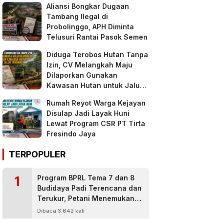
Aliansi Bongkar Dugaan
Tambang Ilegal di
Probolinggo, APH Diminta
Telusuri Rantai Pasok Semen
Diduga Terobos Hutan Tanpa
Izin, CV Melangkah Maju
Dilaporkan Gunakan
Kawasan Hutan untuk Jalur
Tambang
Rumah Reyot Warga Kejayan
Disulap Jadi Layak Huni
Lewat Program CSR PT Tirta
Fresindo Jaya
TERPOPULER
1
Program BPRL Tema 7 dan 8
Budidaya Padi Terencana dan
Terukur, Petani Menemukan
Penanggulangan Hama
Dibaca 3.642 kali