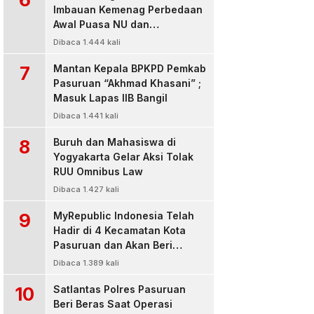
Imbauan Kemenag Perbedaan
Awal Puasa NU dan
Muhamadiyah
Dibaca 1.444 kali
7
Mantan Kepala BPKPD Pemkab
Pasuruan “Akhmad Khasani” ;
Masuk Lapas IIB Bangil
Dibaca 1.441 kali
8
Buruh dan Mahasiswa di
Yogyakarta Gelar Aksi Tolak
RUU Omnibus Law
Dibaca 1.427 kali
9
MyRepublic Indonesia Telah
Hadir di 4 Kecamatan Kota
Pasuruan dan Akan Beri
Pelayanan Terbaik Untuk
Dibaca 1.389 kali
Pelanggan
10
Satlantas Polres Pasuruan
Beri Beras Saat Operasi