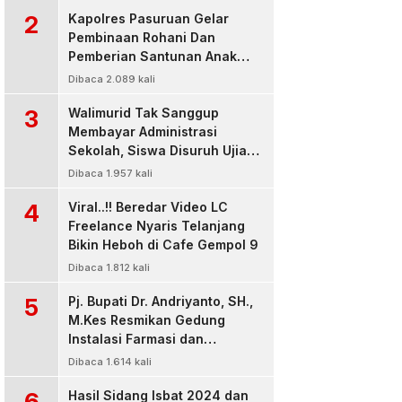
2
Kapolres Pasuruan Gelar
Pembinaan Rohani Dan
Pemberian Santunan Anak
Yatim untuk Tingkatkan
Dibaca 2.089 kali
Ketaqwaan kepada Allah
3
Walimurid Tak Sanggup
Membayar Administrasi
Sekolah, Siswa Disuruh Ujian
di Luar Kelas
Dibaca 1.957 kali
4
Viral..!! Beredar Video LC
Freelance Nyaris Telanjang
Bikin Heboh di Cafe Gempol 9
Dibaca 1.812 kali
5
Pj. Bupati Dr. Andriyanto, SH.,
M.Kes Resmikan Gedung
Instalasi Farmasi dan
Dropzone IGD, RSUD Bangil
Dibaca 1.614 kali
Pasuruan
6
Hasil Sidang Isbat 2024 dan