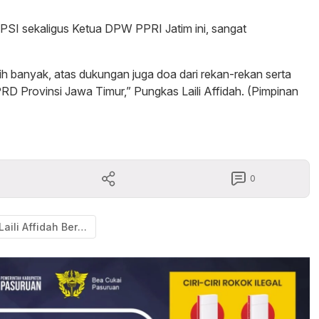
 PSI sekaligus Ketua DPW PPRI Jatim ini, sangat
h banyak, atas dukungan juga doa dari rekan-rekan serta
D Provinsi Jawa Timur,” Pungkas Laili Affidah. (Pimpinan
0
Laili Affidah Berbagi Parcel dan Voucher Belanja Baju Lebaran