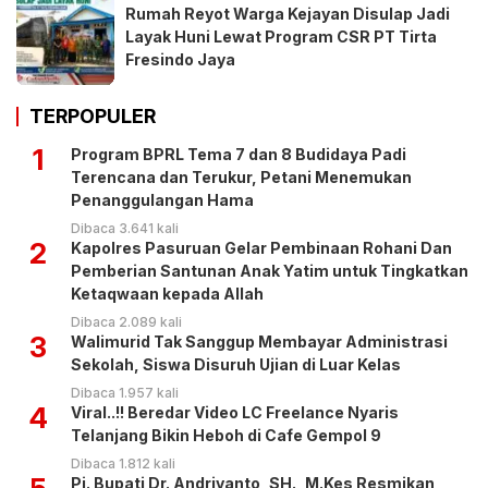
Rumah Reyot Warga Kejayan Disulap Jadi
Layak Huni Lewat Program CSR PT Tirta
Fresindo Jaya
TERPOPULER
1
Program BPRL Tema 7 dan 8 Budidaya Padi
Terencana dan Terukur, Petani Menemukan
Penanggulangan Hama
Dibaca 3.641 kali
2
Kapolres Pasuruan Gelar Pembinaan Rohani Dan
Pemberian Santunan Anak Yatim untuk Tingkatkan
Ketaqwaan kepada Allah
Dibaca 2.089 kali
3
Walimurid Tak Sanggup Membayar Administrasi
Sekolah, Siswa Disuruh Ujian di Luar Kelas
Dibaca 1.957 kali
4
Viral..!! Beredar Video LC Freelance Nyaris
Telanjang Bikin Heboh di Cafe Gempol 9
Dibaca 1.812 kali
Pj. Bupati Dr. Andriyanto, SH., M.Kes Resmikan