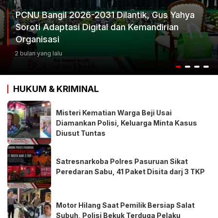
ya
Ketum Progib Dorong Rapimwil Jatim Hasi
Keputusan Terbaik
3 bulan yang lalu
HUKUM & KRIMINAL
Misteri Kematian Warga Beji Usai
Diamankan Polisi, Keluarga Minta Kasus
Diusut Tuntas
Satresnarkoba Polres Pasuruan Sikat
Peredaran Sabu, 41 Paket Disita darj 3 TKP
Motor Hilang Saat Pemilik Bersiap Salat
Subuh, Polisi Bekuk Terduga Pelaku