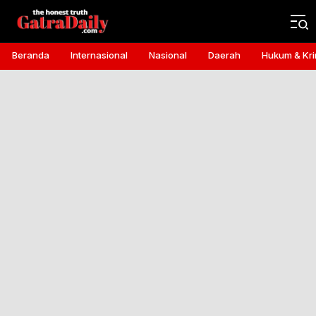
Gatra Daily
the honest truth
Beranda
Internasional
Nasional
Daerah
Hukum & Kri