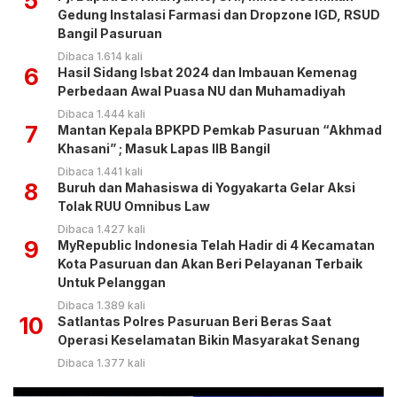
5
Gedung Instalasi Farmasi dan Dropzone IGD, RSUD
Bangil Pasuruan
Dibaca 1.614 kali
6
Hasil Sidang Isbat 2024 dan Imbauan Kemenag
Perbedaan Awal Puasa NU dan Muhamadiyah
Dibaca 1.444 kali
7
Mantan Kepala BPKPD Pemkab Pasuruan “Akhmad
Khasani” ; Masuk Lapas IIB Bangil
Dibaca 1.441 kali
8
Buruh dan Mahasiswa di Yogyakarta Gelar Aksi
Tolak RUU Omnibus Law
Dibaca 1.427 kali
9
MyRepublic Indonesia Telah Hadir di 4 Kecamatan
Kota Pasuruan dan Akan Beri Pelayanan Terbaik
Untuk Pelanggan
Dibaca 1.389 kali
10
Satlantas Polres Pasuruan Beri Beras Saat
Operasi Keselamatan Bikin Masyarakat Senang
Dibaca 1.377 kali