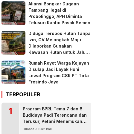
Aliansi Bongkar Dugaan
Tambang Ilegal di
Probolinggo, APH Diminta
Telusuri Rantai Pasok Semen
Diduga Terobos Hutan Tanpa
Izin, CV Melangkah Maju
Dilaporkan Gunakan
Kawasan Hutan untuk Jalur
Tambang
Rumah Reyot Warga Kejayan
Disulap Jadi Layak Huni
Lewat Program CSR PT Tirta
Fresindo Jaya
TERPOPULER
1
Program BPRL Tema 7 dan 8
Budidaya Padi Terencana dan
Terukur, Petani Menemukan
Penanggulangan Hama
Dibaca 3.642 kali