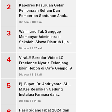
2
Kapolres Pasuruan Gelar
Pembinaan Rohani Dan
Pemberian Santunan Anak
Yatim untuk Tingkatkan
Dibaca 2.089 kali
Ketaqwaan kepada Allah
3
Walimurid Tak Sanggup
Membayar Administrasi
Sekolah, Siswa Disuruh Ujian
di Luar Kelas
Dibaca 1.957 kali
4
Viral..!! Beredar Video LC
Freelance Nyaris Telanjang
Bikin Heboh di Cafe Gempol 9
Dibaca 1.812 kali
5
Pj. Bupati Dr. Andriyanto, SH.,
M.Kes Resmikan Gedung
Instalasi Farmasi dan
Dropzone IGD, RSUD Bangil
Dibaca 1.614 kali
Pasuruan
6
Hasil Sidang Isbat 2024 dan