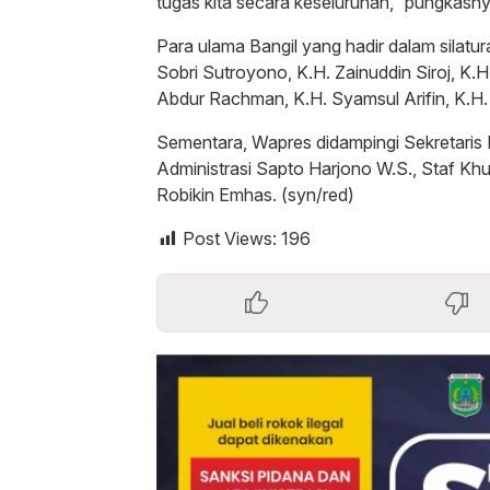
tugas kita secara keseluruhan,” pungkasny
Para ulama Bangil yang hadir dalam silatu
Sobri Sutroyono, K.H. Zainuddin Siroj, K.H.
Abdur Rachman, K.H. Syamsul Arifin, K.H.
Sementara, Wapres didampingi Sekretaris
Administrasi Sapto Harjono W.S., Staf Kh
Robikin Emhas. (syn/red)
Post Views:
196