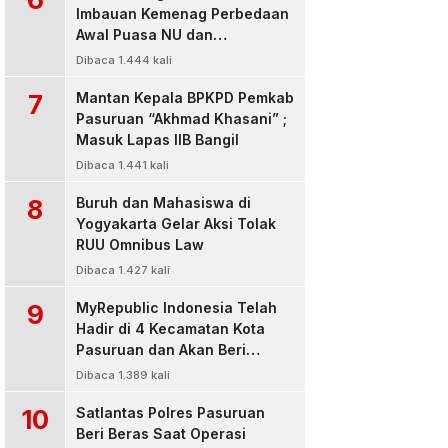
Imbauan Kemenag Perbedaan
Awal Puasa NU dan
Muhamadiyah
Dibaca 1.444 kali
7
Mantan Kepala BPKPD Pemkab
Pasuruan “Akhmad Khasani” ;
Masuk Lapas IIB Bangil
Dibaca 1.441 kali
8
Buruh dan Mahasiswa di
Yogyakarta Gelar Aksi Tolak
RUU Omnibus Law
Dibaca 1.427 kali
9
MyRepublic Indonesia Telah
Hadir di 4 Kecamatan Kota
Pasuruan dan Akan Beri
Pelayanan Terbaik Untuk
Dibaca 1.389 kali
Pelanggan
10
Satlantas Polres Pasuruan
Beri Beras Saat Operasi