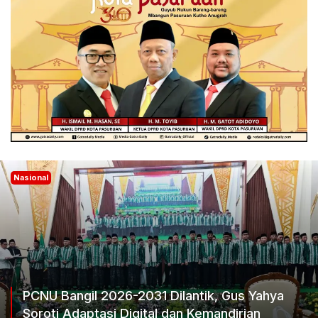
Nasional
tik, Gus Yahya
emandirian
Ketum Progib Dorong Rapimwi