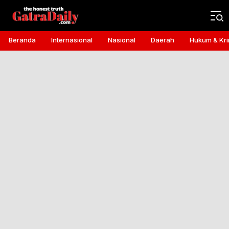
Gatra Daily
the honest truth
Beranda
Internasional
Nasional
Daerah
Hukum & Kri