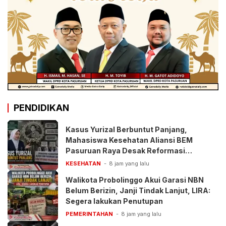
PENDIDIKAN
Kasus Yurizal Berbuntut Panjang,
Mahasiswa Kesehatan Aliansi BEM
Pasuruan Raya Desak Reformasi
Pelayanan BPJS
KESEHATAN
8 jam yang lalu
Walikota Probolinggo Akui Garasi NBN
Belum Berizin, Janji Tindak Lanjut, LIRA:
Segera lakukan Penutupan
PEMERINTAHAN
8 jam yang lalu