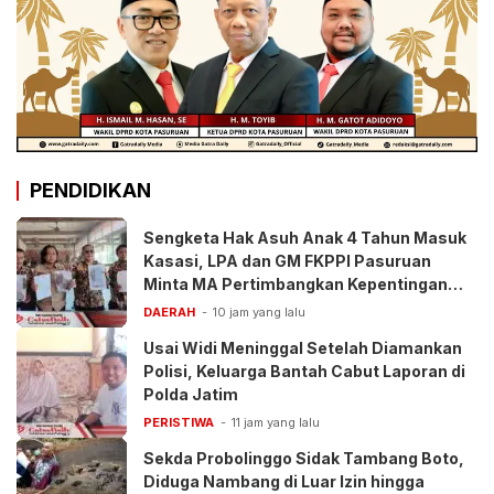
PENDIDIKAN
Sengketa Hak Asuh Anak 4 Tahun Masuk
Kasasi, LPA dan GM FKPPI Pasuruan
Minta MA Pertimbangkan Kepentingan
Anak
DAERAH
10 jam yang lalu
Usai Widi Meninggal Setelah Diamankan
Polisi, Keluarga Bantah Cabut Laporan di
Polda Jatim
PERISTIWA
11 jam yang lalu
Sekda Probolinggo Sidak Tambang Boto,
Diduga Nambang di Luar Izin hingga