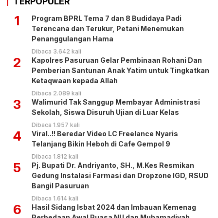
TERPOPULER
1
Program BPRL Tema 7 dan 8 Budidaya Padi
Terencana dan Terukur, Petani Menemukan
Penanggulangan Hama
Dibaca 3.642 kali
2
Kapolres Pasuruan Gelar Pembinaan Rohani Dan
Pemberian Santunan Anak Yatim untuk Tingkatkan
Ketaqwaan kepada Allah
Dibaca 2.089 kali
3
Walimurid Tak Sanggup Membayar Administrasi
Sekolah, Siswa Disuruh Ujian di Luar Kelas
Dibaca 1.957 kali
4
Viral..!! Beredar Video LC Freelance Nyaris
Telanjang Bikin Heboh di Cafe Gempol 9
Dibaca 1.812 kali
5
Pj. Bupati Dr. Andriyanto, SH., M.Kes Resmikan
Gedung Instalasi Farmasi dan Dropzone IGD, RSUD
Bangil Pasuruan
Dibaca 1.614 kali
6
Hasil Sidang Isbat 2024 dan Imbauan Kemenag
Perbedaan Awal Puasa NU dan Muhamadiyah