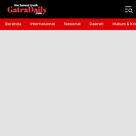
Gatra Daily
the honest truth
Beranda
Internasional
Nasional
Daerah
Hukum & Kri