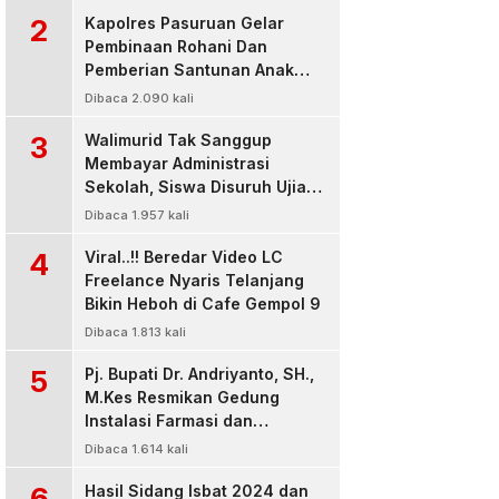
2
Kapolres Pasuruan Gelar
Pembinaan Rohani Dan
Pemberian Santunan Anak
Yatim untuk Tingkatkan
Dibaca 2.090 kali
Ketaqwaan kepada Allah
3
Walimurid Tak Sanggup
Membayar Administrasi
Sekolah, Siswa Disuruh Ujian
di Luar Kelas
Dibaca 1.957 kali
4
Viral..!! Beredar Video LC
Freelance Nyaris Telanjang
Bikin Heboh di Cafe Gempol 9
Dibaca 1.813 kali
5
Pj. Bupati Dr. Andriyanto, SH.,
M.Kes Resmikan Gedung
Instalasi Farmasi dan
Dropzone IGD, RSUD Bangil
Dibaca 1.614 kali
Pasuruan
6
Hasil Sidang Isbat 2024 dan