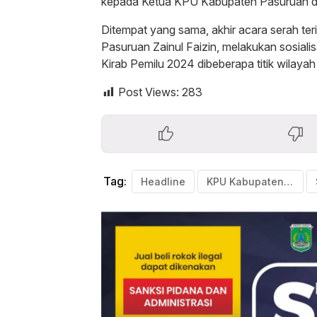
kepada Ketua KPU Kabupaten Pasuruan dil
Ditempat yang sama, akhir acara serah te
Pasuruan Zainul Faizin, melakukan sosiali
Kirab Pemilu 2024 dibeberapa titik wilay
Post Views:
283
Tag:
Headline
KPU Kabupaten Pasuruan "Pemilu Sebagai Sarana Integritas Bangsa"