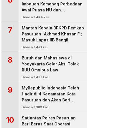
Imbauan Kemenag Perbedaan
Awal Puasa NU dan
Muhamadiyah
Dibaca 1.444 kali
7
Mantan Kepala BPKPD Pemkab
Pasuruan “Akhmad Khasani” ;
Masuk Lapas IIB Bangil
Dibaca 1.441 kali
8
Buruh dan Mahasiswa di
Yogyakarta Gelar Aksi Tolak
RUU Omnibus Law
Dibaca 1.427 kali
9
MyRepublic Indonesia Telah
Hadir di 4 Kecamatan Kota
Pasuruan dan Akan Beri
Pelayanan Terbaik Untuk
Dibaca 1.389 kali
Pelanggan
10
Satlantas Polres Pasuruan
Beri Beras Saat Operasi