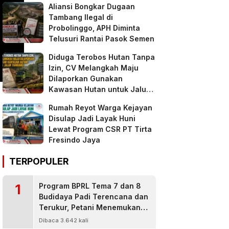
Aliansi Bongkar Dugaan
Tambang Ilegal di
Probolinggo, APH Diminta
Telusuri Rantai Pasok Semen
Diduga Terobos Hutan Tanpa
Izin, CV Melangkah Maju
Dilaporkan Gunakan
Kawasan Hutan untuk Jalur
Tambang
Rumah Reyot Warga Kejayan
Disulap Jadi Layak Huni
Lewat Program CSR PT Tirta
Fresindo Jaya
TERPOPULER
1
Program BPRL Tema 7 dan 8
Budidaya Padi Terencana dan
Terukur, Petani Menemukan
Penanggulangan Hama
Dibaca 3.642 kali