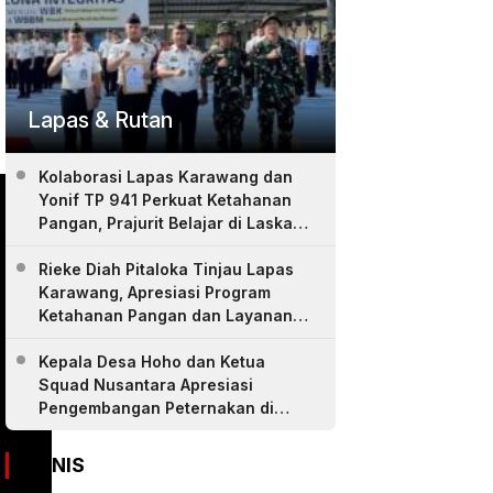
Lapas & Rutan
Kolaborasi Lapas Karawang dan
Yonif TP 941 Perkuat Ketahanan
Pangan, Prajurit Belajar di Laskar
Farm
Rieke Diah Pitaloka Tinjau Lapas
Karawang, Apresiasi Program
Ketahanan Pangan dan Layanan
Warga Binaan
Kepala Desa Hoho dan Ketua
Squad Nusantara Apresiasi
Pengembangan Peternakan di
LASKAR Farm Lapas Karawang
BISNIS