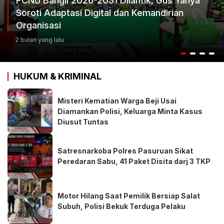
CNU Bangil 2026-2031 Dilantik, Gus Yahya
oroti Adaptasi Digital dan Kemandirian
K
rganisasi
K
bulan yang lalu
3 
HUKUM & KRIMINAL
Misteri Kematian Warga Beji Usai
Diamankan Polisi, Keluarga Minta Kasus
Diusut Tuntas
Satresnarkoba Polres Pasuruan Sikat
Peredaran Sabu, 41 Paket Disita darj 3 TKP
Motor Hilang Saat Pemilik Bersiap Salat
Subuh, Polisi Bekuk Terduga Pelaku