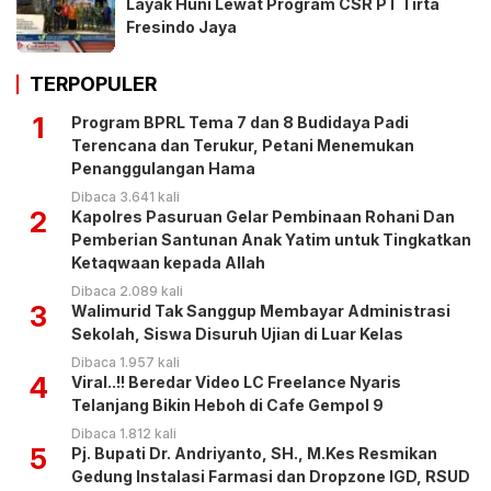
Layak Huni Lewat Program CSR PT Tirta
Fresindo Jaya
TERPOPULER
1
Program BPRL Tema 7 dan 8 Budidaya Padi
Terencana dan Terukur, Petani Menemukan
Penanggulangan Hama
Dibaca 3.641 kali
2
Kapolres Pasuruan Gelar Pembinaan Rohani Dan
Pemberian Santunan Anak Yatim untuk Tingkatkan
Ketaqwaan kepada Allah
Dibaca 2.089 kali
3
Walimurid Tak Sanggup Membayar Administrasi
Sekolah, Siswa Disuruh Ujian di Luar Kelas
Dibaca 1.957 kali
4
Viral..!! Beredar Video LC Freelance Nyaris
Telanjang Bikin Heboh di Cafe Gempol 9
Dibaca 1.812 kali
5
Pj. Bupati Dr. Andriyanto, SH., M.Kes Resmikan
Gedung Instalasi Farmasi dan Dropzone IGD, RSUD