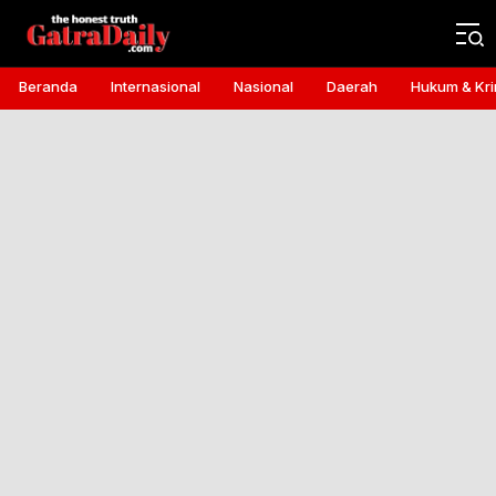
Gatra Daily
the honest truth
Beranda
Internasional
Nasional
Daerah
Hukum & Kri