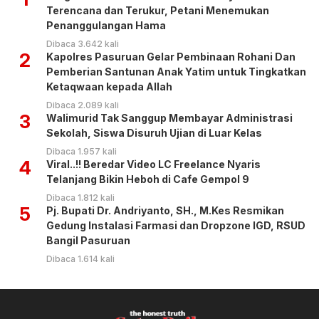
Terencana dan Terukur, Petani Menemukan
Penanggulangan Hama
Dibaca 3.642 kali
2
Kapolres Pasuruan Gelar Pembinaan Rohani Dan
Pemberian Santunan Anak Yatim untuk Tingkatkan
Ketaqwaan kepada Allah
Dibaca 2.089 kali
3
Walimurid Tak Sanggup Membayar Administrasi
Sekolah, Siswa Disuruh Ujian di Luar Kelas
Dibaca 1.957 kali
4
Viral..!! Beredar Video LC Freelance Nyaris
Telanjang Bikin Heboh di Cafe Gempol 9
Dibaca 1.812 kali
5
Pj. Bupati Dr. Andriyanto, SH., M.Kes Resmikan
Gedung Instalasi Farmasi dan Dropzone IGD, RSUD
Bangil Pasuruan
Dibaca 1.614 kali