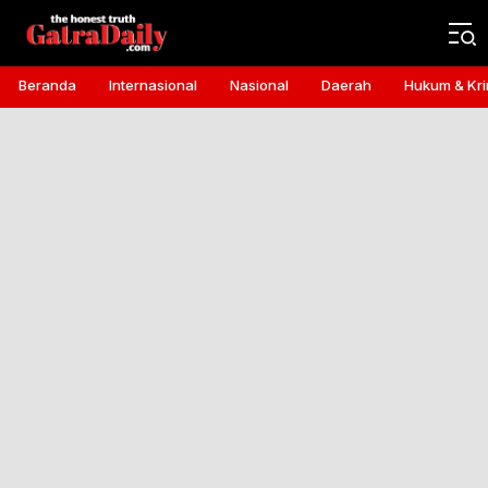
Gatra Daily
the honest truth
Beranda
Internasional
Nasional
Daerah
Hukum & Kri