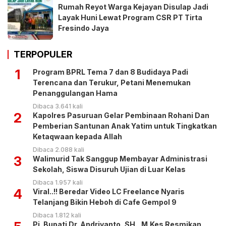
Rumah Reyot Warga Kejayan Disulap Jadi
Layak Huni Lewat Program CSR PT Tirta
Fresindo Jaya
TERPOPULER
1
Program BPRL Tema 7 dan 8 Budidaya Padi
Terencana dan Terukur, Petani Menemukan
Penanggulangan Hama
Dibaca 3.641 kali
2
Kapolres Pasuruan Gelar Pembinaan Rohani Dan
Pemberian Santunan Anak Yatim untuk Tingkatkan
Ketaqwaan kepada Allah
Dibaca 2.088 kali
3
Walimurid Tak Sanggup Membayar Administrasi
Sekolah, Siswa Disuruh Ujian di Luar Kelas
Dibaca 1.957 kali
4
Viral..!! Beredar Video LC Freelance Nyaris
Telanjang Bikin Heboh di Cafe Gempol 9
Dibaca 1.812 kali
Pj. Bupati Dr. Andriyanto, SH., M.Kes Resmikan