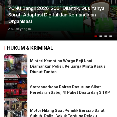
Ketum Progib Dorong Rapimwil Jatim Hasilkan
Keputusan Terbaik
3 bulan yang lalu
HUKUM & KRIMINAL
Misteri Kematian Warga Beji Usai
Diamankan Polisi, Keluarga Minta Kasus
Diusut Tuntas
Satresnarkoba Polres Pasuruan Sikat
Peredaran Sabu, 41 Paket Disita darj 3 TKP
Motor Hilang Saat Pemilik Bersiap Salat
Subuh, Polisi Bekuk Terduga Pelaku