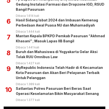
5
Gedung Instalasi Farmasi dan Dropzone IGD, RSUD
Bangil Pasuruan
Dibaca 1.614 kali
6
Hasil Sidang Isbat 2024 dan Imbauan Kemenag
Perbedaan Awal Puasa NU dan Muhamadiyah
Dibaca 1.444 kali
7
Mantan Kepala BPKPD Pemkab Pasuruan “Akhmad
Khasani” ; Masuk Lapas IIB Bangil
Dibaca 1.441 kali
8
Buruh dan Mahasiswa di Yogyakarta Gelar Aksi
Tolak RUU Omnibus Law
Dibaca 1.427 kali
9
MyRepublic Indonesia Telah Hadir di 4 Kecamatan
Kota Pasuruan dan Akan Beri Pelayanan Terbaik
Untuk Pelanggan
Dibaca 1.389 kali
10
Satlantas Polres Pasuruan Beri Beras Saat
Operasi Keselamatan Bikin Masyarakat Senang
Dibaca 1.377 kali