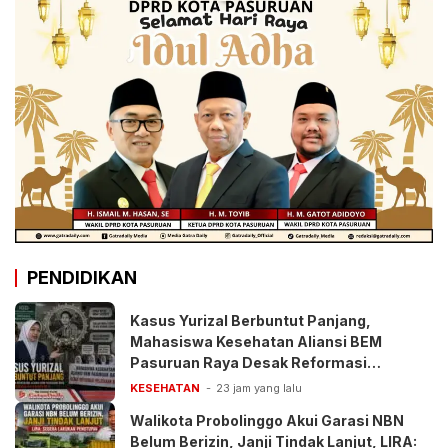
PENDIDIKAN
Kasus Yurizal Berbuntut Panjang,
Mahasiswa Kesehatan Aliansi BEM
Pasuruan Raya Desak Reformasi
Pelayanan BPJS
KESEHATAN
23 jam yang lalu
Walikota Probolinggo Akui Garasi NBN
Belum Berizin, Janji Tindak Lanjut, LIRA: