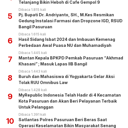
Telanjang Bikin Heboh di Cafe Gempol 9
Dibaca 1.815 kali
5
Pj. Bupati Dr. Andriyanto, SH., M.Kes Resmikan
Gedung Instalasi Farmasi dan Dropzone IGD, RSUD
Bangil Pasuruan
Dibaca 1.615 kali
6
Hasil Sidang Isbat 2024 dan Imbauan Kemenag
Perbedaan Awal Puasa NU dan Muhamadiyah
Dibaca 1.445 kali
7
Mantan Kepala BPKPD Pemkab Pasuruan “Akhmad
Khasani” ; Masuk Lapas IIB Bangil
Dibaca 1.443 kali
8
Buruh dan Mahasiswa di Yogyakarta Gelar Aksi
Tolak RUU Omnibus Law
Dibaca 1.428 kali
9
MyRepublic Indonesia Telah Hadir di 4 Kecamatan
Kota Pasuruan dan Akan Beri Pelayanan Terbaik
Untuk Pelanggan
Dibaca 1.391 kali
10
Satlantas Polres Pasuruan Beri Beras Saat
Operasi Keselamatan Bikin Masyarakat Senang