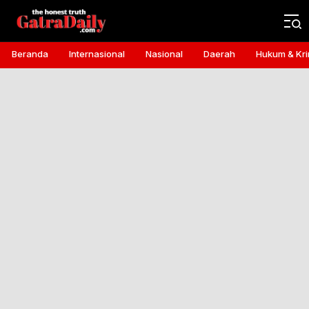
Gatra Daily
the honest truth
Beranda
Internasional
Nasional
Daerah
Hukum & Kri