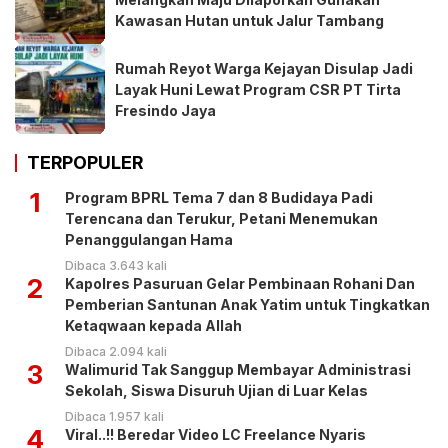
Kawasan Hutan untuk Jalur Tambang
Rumah Reyot Warga Kejayan Disulap Jadi
Layak Huni Lewat Program CSR PT Tirta
Fresindo Jaya
TERPOPULER
1
Program BPRL Tema 7 dan 8 Budidaya Padi
Terencana dan Terukur, Petani Menemukan
Penanggulangan Hama
Dibaca 3.643 kali
2
Kapolres Pasuruan Gelar Pembinaan Rohani Dan
Pemberian Santunan Anak Yatim untuk Tingkatkan
Ketaqwaan kepada Allah
Dibaca 2.094 kali
3
Walimurid Tak Sanggup Membayar Administrasi
Sekolah, Siswa Disuruh Ujian di Luar Kelas
Dibaca 1.957 kali
4
Viral..!! Beredar Video LC Freelance Nyaris