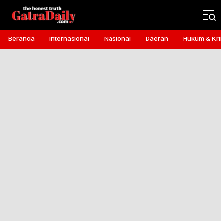
Gatra Daily
the honest truth
Beranda
Internasional
Nasional
Daerah
Hukum & Kri