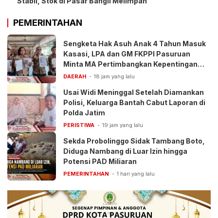
Stabil, Stok di Pasar Bangil Melimpah
PEMERINTAHAN
Sengketa Hak Asuh Anak 4 Tahun Masuk
Kasasi, LPA dan GM FKPPI Pasuruan
Minta MA Pertimbangkan Kepentingan
Anak
DAERAH
18 jam yang lalu
Usai Widi Meninggal Setelah Diamankan
Polisi, Keluarga Bantah Cabut Laporan di
Polda Jatim
PERISTIWA
19 jam yang lalu
Sekda Probolinggo Sidak Tambang Boto,
Diduga Nambang di Luar Izin hingga
Potensi PAD Miliaran
PEMERINTAHAN
1 hari yang lalu