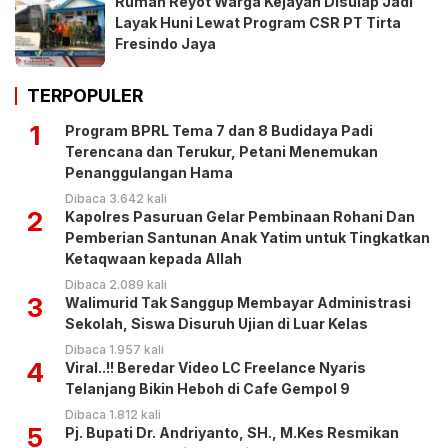
Rumah Reyot Warga Kejayan Disulap Jadi
Layak Huni Lewat Program CSR PT Tirta
Fresindo Jaya
TERPOPULER
1
Program BPRL Tema 7 dan 8 Budidaya Padi
Terencana dan Terukur, Petani Menemukan
Penanggulangan Hama
Dibaca 3.642 kali
2
Kapolres Pasuruan Gelar Pembinaan Rohani Dan
Pemberian Santunan Anak Yatim untuk Tingkatkan
Ketaqwaan kepada Allah
Dibaca 2.089 kali
3
Walimurid Tak Sanggup Membayar Administrasi
Sekolah, Siswa Disuruh Ujian di Luar Kelas
Dibaca 1.957 kali
4
Viral..!! Beredar Video LC Freelance Nyaris
Telanjang Bikin Heboh di Cafe Gempol 9
Dibaca 1.812 kali
5
Pj. Bupati Dr. Andriyanto, SH., M.Kes Resmikan