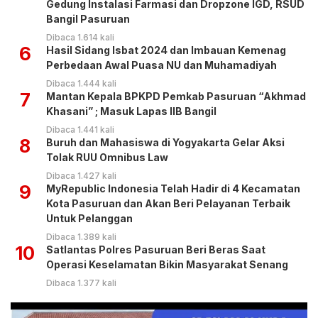
Gedung Instalasi Farmasi dan Dropzone IGD, RSUD
Bangil Pasuruan
Dibaca 1.614 kali
6
Hasil Sidang Isbat 2024 dan Imbauan Kemenag
Perbedaan Awal Puasa NU dan Muhamadiyah
Dibaca 1.444 kali
7
Mantan Kepala BPKPD Pemkab Pasuruan “Akhmad
Khasani” ; Masuk Lapas IIB Bangil
Dibaca 1.441 kali
8
Buruh dan Mahasiswa di Yogyakarta Gelar Aksi
Tolak RUU Omnibus Law
Dibaca 1.427 kali
9
MyRepublic Indonesia Telah Hadir di 4 Kecamatan
Kota Pasuruan dan Akan Beri Pelayanan Terbaik
Untuk Pelanggan
Dibaca 1.389 kali
10
Satlantas Polres Pasuruan Beri Beras Saat
Operasi Keselamatan Bikin Masyarakat Senang
Dibaca 1.377 kali