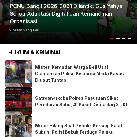
PCNU Bangil 2026-2031 Dilantik, Gus Yahya
Soroti Adaptasi Digital dan Kemandirian
Organisasi
2 bulan yang lalu
HUKUM & KRIMINAL
Misteri Kematian Warga Beji Usai
Diamankan Polisi, Keluarga Minta Kasus
Diusut Tuntas
Satresnarkoba Polres Pasuruan Sikat
Peredaran Sabu, 41 Paket Disita darj 3 TKP
Motor Hilang Saat Pemilik Bersiap Salat
Subuh, Polisi Bekuk Terduga Pelaku