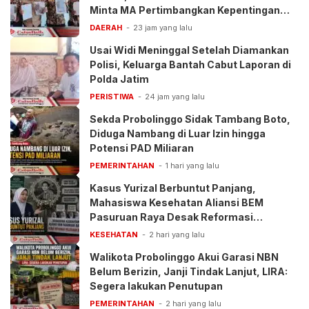
Minta MA Pertimbangkan Kepentingan
Anak
DAERAH
23 jam yang lalu
Usai Widi Meninggal Setelah Diamankan
Polisi, Keluarga Bantah Cabut Laporan di
Polda Jatim
PERISTIWA
24 jam yang lalu
Sekda Probolinggo Sidak Tambang Boto,
Diduga Nambang di Luar Izin hingga
Potensi PAD Miliaran
PEMERINTAHAN
1 hari yang lalu
Kasus Yurizal Berbuntut Panjang,
Mahasiswa Kesehatan Aliansi BEM
Pasuruan Raya Desak Reformasi
Pelayanan BPJS
KESEHATAN
2 hari yang lalu
Walikota Probolinggo Akui Garasi NBN
Belum Berizin, Janji Tindak Lanjut, LIRA:
Segera lakukan Penutupan
PEMERINTAHAN
2 hari yang lalu