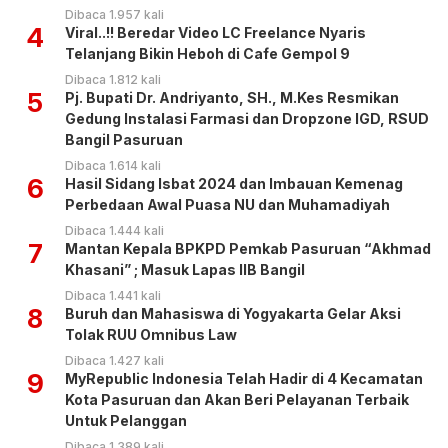
Dibaca 1.957 kali
4
Viral..!! Beredar Video LC Freelance Nyaris
Telanjang Bikin Heboh di Cafe Gempol 9
Dibaca 1.812 kali
5
Pj. Bupati Dr. Andriyanto, SH., M.Kes Resmikan
Gedung Instalasi Farmasi dan Dropzone IGD, RSUD
Bangil Pasuruan
Dibaca 1.614 kali
6
Hasil Sidang Isbat 2024 dan Imbauan Kemenag
Perbedaan Awal Puasa NU dan Muhamadiyah
Dibaca 1.444 kali
7
Mantan Kepala BPKPD Pemkab Pasuruan “Akhmad
Khasani” ; Masuk Lapas IIB Bangil
Dibaca 1.441 kali
8
Buruh dan Mahasiswa di Yogyakarta Gelar Aksi
Tolak RUU Omnibus Law
Dibaca 1.427 kali
9
MyRepublic Indonesia Telah Hadir di 4 Kecamatan
Kota Pasuruan dan Akan Beri Pelayanan Terbaik
Untuk Pelanggan
Dibaca 1.389 kali