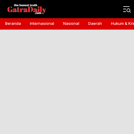
Gatra Daily
the honest truth
Beranda
Internasional
Nasional
Daerah
Hukum & Kri