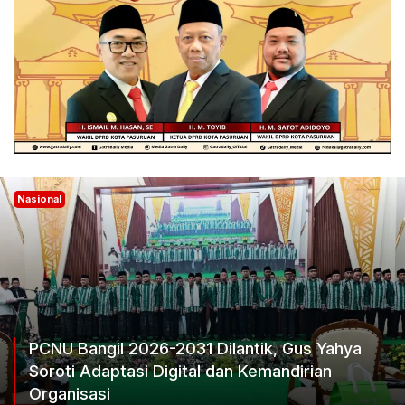
Nasional
Yahya
n
Ketum Progib Dorong Rapimwil Jatim H
Keputusan Terbaik