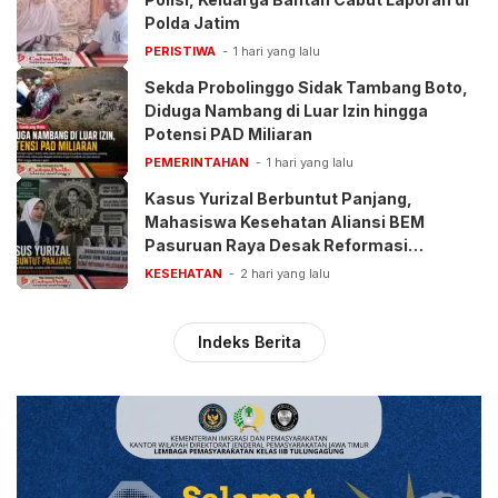
Polda Jatim
PERISTIWA
1 hari yang lalu
Sekda Probolinggo Sidak Tambang Boto,
Diduga Nambang di Luar Izin hingga
Potensi PAD Miliaran
PEMERINTAHAN
1 hari yang lalu
Kasus Yurizal Berbuntut Panjang,
Mahasiswa Kesehatan Aliansi BEM
Pasuruan Raya Desak Reformasi
Pelayanan BPJS
KESEHATAN
2 hari yang lalu
Indeks Berita