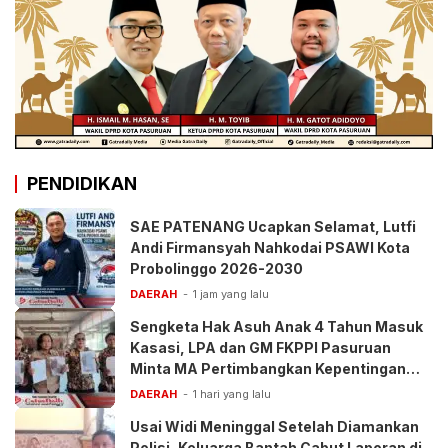
PENDIDIKAN
SAE PATENANG Ucapkan Selamat, Lutfi
Andi Firmansyah Nahkodai PSAWI Kota
Probolinggo 2026-2030
DAERAH
1 jam yang lalu
Sengketa Hak Asuh Anak 4 Tahun Masuk
Kasasi, LPA dan GM FKPPI Pasuruan
Minta MA Pertimbangkan Kepentingan
Anak
DAERAH
1 hari yang lalu
Usai Widi Meninggal Setelah Diamankan
Polisi, Keluarga Bantah Cabut Laporan di