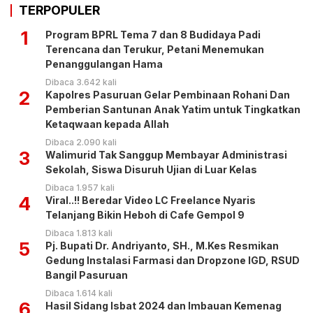
TERPOPULER
1
Program BPRL Tema 7 dan 8 Budidaya Padi
Terencana dan Terukur, Petani Menemukan
Penanggulangan Hama
Dibaca 3.642 kali
2
Kapolres Pasuruan Gelar Pembinaan Rohani Dan
Pemberian Santunan Anak Yatim untuk Tingkatkan
Ketaqwaan kepada Allah
Dibaca 2.090 kali
3
Walimurid Tak Sanggup Membayar Administrasi
Sekolah, Siswa Disuruh Ujian di Luar Kelas
Dibaca 1.957 kali
4
Viral..!! Beredar Video LC Freelance Nyaris
Telanjang Bikin Heboh di Cafe Gempol 9
Dibaca 1.813 kali
5
Pj. Bupati Dr. Andriyanto, SH., M.Kes Resmikan
Gedung Instalasi Farmasi dan Dropzone IGD, RSUD
Bangil Pasuruan
Dibaca 1.614 kali
6
Hasil Sidang Isbat 2024 dan Imbauan Kemenag