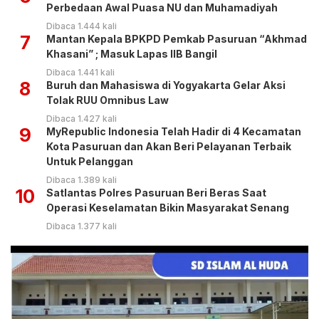
Perbedaan Awal Puasa NU dan Muhamadiyah
Dibaca 1.444 kali
7
Mantan Kepala BPKPD Pemkab Pasuruan “Akhmad
Khasani” ; Masuk Lapas IIB Bangil
Dibaca 1.441 kali
8
Buruh dan Mahasiswa di Yogyakarta Gelar Aksi
Tolak RUU Omnibus Law
Dibaca 1.427 kali
9
MyRepublic Indonesia Telah Hadir di 4 Kecamatan
Kota Pasuruan dan Akan Beri Pelayanan Terbaik
Untuk Pelanggan
Dibaca 1.389 kali
10
Satlantas Polres Pasuruan Beri Beras Saat
Operasi Keselamatan Bikin Masyarakat Senang
Dibaca 1.377 kali