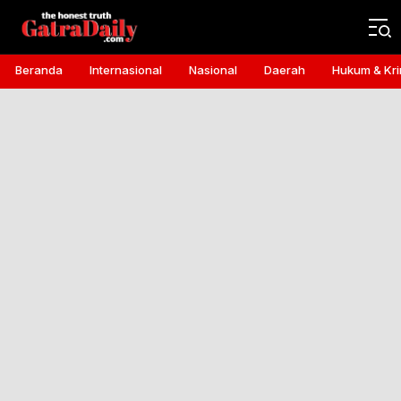
Gatra Daily
the honest truth
Beranda
Internasional
Nasional
Daerah
Hukum & Kri