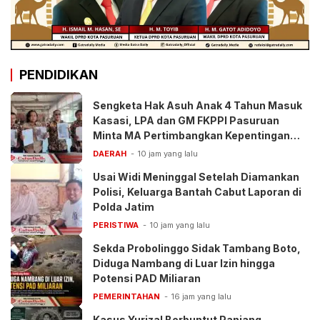
PENDIDIKAN
Sengketa Hak Asuh Anak 4 Tahun Masuk
Kasasi, LPA dan GM FKPPI Pasuruan
Minta MA Pertimbangkan Kepentingan
Anak
DAERAH
10 jam yang lalu
Usai Widi Meninggal Setelah Diamankan
Polisi, Keluarga Bantah Cabut Laporan di
Polda Jatim
PERISTIWA
10 jam yang lalu
Sekda Probolinggo Sidak Tambang Boto,
Diduga Nambang di Luar Izin hingga
Potensi PAD Miliaran
PEMERINTAHAN
16 jam yang lalu
Kasus Yurizal Berbuntut Panjang,