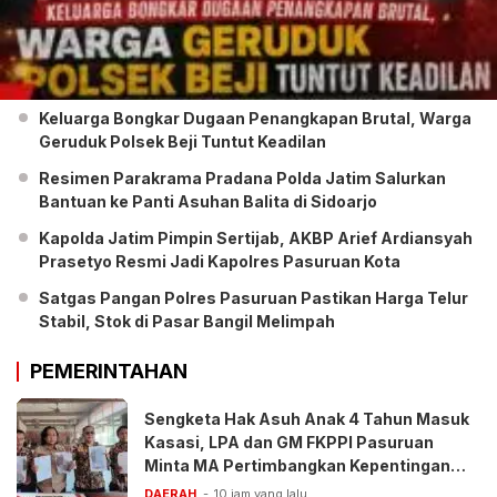
Keluarga Bongkar Dugaan Penangkapan Brutal, Warga
Geruduk Polsek Beji Tuntut Keadilan
Resimen Parakrama Pradana Polda Jatim Salurkan
Bantuan ke Panti Asuhan Balita di Sidoarjo
Kapolda Jatim Pimpin Sertijab, AKBP Arief Ardiansyah
Prasetyo Resmi Jadi Kapolres Pasuruan Kota
Satgas Pangan Polres Pasuruan Pastikan Harga Telur
Stabil, Stok di Pasar Bangil Melimpah
PEMERINTAHAN
Sengketa Hak Asuh Anak 4 Tahun Masuk
Kasasi, LPA dan GM FKPPI Pasuruan
Minta MA Pertimbangkan Kepentingan
Anak
DAERAH
10 jam yang lalu