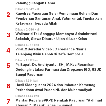
Penanggulangan Hama
Dibaca 3.642 kali
2
Kapolres Pasuruan Gelar Pembinaan Rohani Dan
Pemberian Santunan Anak Yatim untuk Tingkatkan
Ketaqwaan kepada Allah
Dibaca 2.089 kali
3
Walimurid Tak Sanggup Membayar Administrasi
Sekolah, Siswa Disuruh Ujian di Luar Kelas
Dibaca 1.957 kali
4
Viral..!! Beredar Video LC Freelance Nyaris
Telanjang Bikin Heboh di Cafe Gempol 9
Dibaca 1.812 kali
5
Pj. Bupati Dr. Andriyanto, SH., M.Kes Resmikan
Gedung Instalasi Farmasi dan Dropzone IGD, RSUD
Bangil Pasuruan
Dibaca 1.614 kali
6
Hasil Sidang Isbat 2024 dan Imbauan Kemenag
Perbedaan Awal Puasa NU dan Muhamadiyah
Dibaca 1.444 kali
7
Mantan Kepala BPKPD Pemkab Pasuruan “Akhmad
Khasani” ; Masuk Lapas IIB Bangil