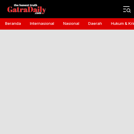
Gatra Daily
the honest truth
Beranda
Internasional
Nasional
Daerah
Hukum & Kri