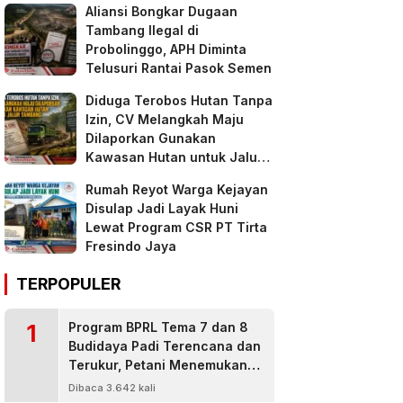
Aliansi Bongkar Dugaan
Tambang Ilegal di
Probolinggo, APH Diminta
Telusuri Rantai Pasok Semen
Diduga Terobos Hutan Tanpa
Izin, CV Melangkah Maju
Dilaporkan Gunakan
Kawasan Hutan untuk Jalur
Tambang
Rumah Reyot Warga Kejayan
Disulap Jadi Layak Huni
Lewat Program CSR PT Tirta
Fresindo Jaya
TERPOPULER
1
Program BPRL Tema 7 dan 8
Budidaya Padi Terencana dan
Terukur, Petani Menemukan
Penanggulangan Hama
Dibaca 3.642 kali