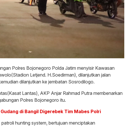
bungan Polres Bojonegoro Polda Jatim menyisir Kawasan
uwolo(Stadion Letjend. H.Soedirman), dilanjutkan jalan
kemudian dilanjutkan ke jembatan Sosrodilogo.
Lantas(Kasat Lantas), AKP Anjar Rahmad Putra membenarkan
gabungan Polres Bojonegoro itu.
 Gudang di Bangil Digerebek Tim Mabes Polri
patroli hunting system, bertujuan menciptakan