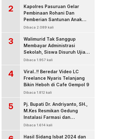
2
Kapolres Pasuruan Gelar
Pembinaan Rohani Dan
Pemberian Santunan Anak
Yatim untuk Tingkatkan
Dibaca 2.089 kali
Ketaqwaan kepada Allah
3
Walimurid Tak Sanggup
Membayar Administrasi
Sekolah, Siswa Disuruh Ujian
di Luar Kelas
Dibaca 1.957 kali
4
Viral..!! Beredar Video LC
Freelance Nyaris Telanjang
Bikin Heboh di Cafe Gempol 9
Dibaca 1.812 kali
5
Pj. Bupati Dr. Andriyanto, SH.,
M.Kes Resmikan Gedung
Instalasi Farmasi dan
Dropzone IGD, RSUD Bangil
Dibaca 1.614 kali
Pasuruan
6
Hasil Sidang Isbat 2024 dan