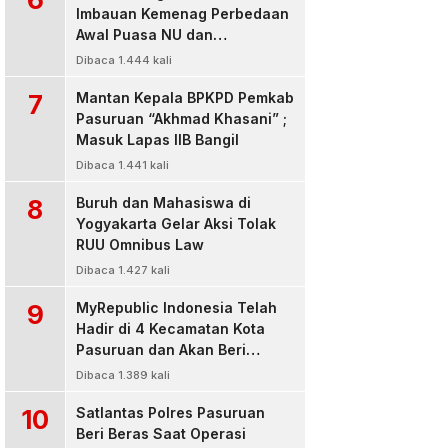
Imbauan Kemenag Perbedaan
Awal Puasa NU dan
Muhamadiyah
Dibaca 1.444 kali
7
Mantan Kepala BPKPD Pemkab
Pasuruan “Akhmad Khasani” ;
Masuk Lapas IIB Bangil
Dibaca 1.441 kali
8
Buruh dan Mahasiswa di
Yogyakarta Gelar Aksi Tolak
RUU Omnibus Law
Dibaca 1.427 kali
9
MyRepublic Indonesia Telah
Hadir di 4 Kecamatan Kota
Pasuruan dan Akan Beri
Pelayanan Terbaik Untuk
Dibaca 1.389 kali
Pelanggan
10
Satlantas Polres Pasuruan
Beri Beras Saat Operasi