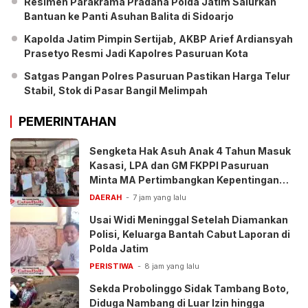
Resimen Parakrama Pradana Polda Jatim Salurkan
Bantuan ke Panti Asuhan Balita di Sidoarjo
Kapolda Jatim Pimpin Sertijab, AKBP Arief Ardiansyah
Prasetyo Resmi Jadi Kapolres Pasuruan Kota
Satgas Pangan Polres Pasuruan Pastikan Harga Telur
Stabil, Stok di Pasar Bangil Melimpah
PEMERINTAHAN
Sengketa Hak Asuh Anak 4 Tahun Masuk
Kasasi, LPA dan GM FKPPI Pasuruan
Minta MA Pertimbangkan Kepentingan
Anak
DAERAH
7 jam yang lalu
Usai Widi Meninggal Setelah Diamankan
Polisi, Keluarga Bantah Cabut Laporan di
Polda Jatim
PERISTIWA
8 jam yang lalu
Sekda Probolinggo Sidak Tambang Boto,
Diduga Nambang di Luar Izin hingga