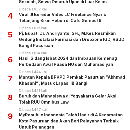
Sekolah, Siswa Disuruh Ujian di Luar Kelas
Dibaca 1.957 kali
4
Viral..!! Beredar Video LC Freelance Nyaris
Telanjang Bikin Heboh di Cafe Gempol 9
Dibaca 1.812 kali
5
Pj. Bupati Dr. Andriyanto, SH., M.Kes Resmikan
Gedung Instalasi Farmasi dan Dropzone IGD, RSUD
Bangil Pasuruan
Dibaca 1.614 kali
6
Hasil Sidang Isbat 2024 dan Imbauan Kemenag
Perbedaan Awal Puasa NU dan Muhamadiyah
Dibaca 1.444 kali
7
Mantan Kepala BPKPD Pemkab Pasuruan “Akhmad
Khasani” ; Masuk Lapas IIB Bangil
Dibaca 1.441 kali
8
Buruh dan Mahasiswa di Yogyakarta Gelar Aksi
Tolak RUU Omnibus Law
Dibaca 1.427 kali
9
MyRepublic Indonesia Telah Hadir di 4 Kecamatan
Kota Pasuruan dan Akan Beri Pelayanan Terbaik
Untuk Pelanggan