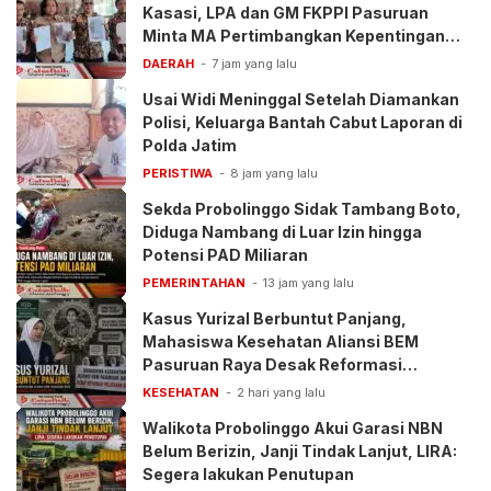
Kasasi, LPA dan GM FKPPI Pasuruan
Minta MA Pertimbangkan Kepentingan
Anak
DAERAH
7 jam yang lalu
Usai Widi Meninggal Setelah Diamankan
Polisi, Keluarga Bantah Cabut Laporan di
Polda Jatim
PERISTIWA
8 jam yang lalu
Sekda Probolinggo Sidak Tambang Boto,
Diduga Nambang di Luar Izin hingga
Potensi PAD Miliaran
PEMERINTAHAN
13 jam yang lalu
Kasus Yurizal Berbuntut Panjang,
Mahasiswa Kesehatan Aliansi BEM
Pasuruan Raya Desak Reformasi
Pelayanan BPJS
KESEHATAN
2 hari yang lalu
Walikota Probolinggo Akui Garasi NBN
Belum Berizin, Janji Tindak Lanjut, LIRA:
Segera lakukan Penutupan