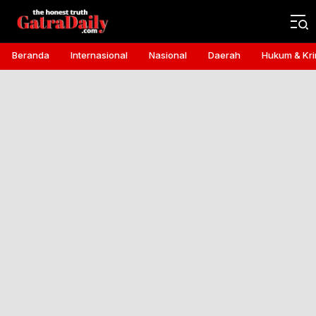
Gatra Daily
the honest truth
Beranda
Internasional
Nasional
Daerah
Hukum & Kri