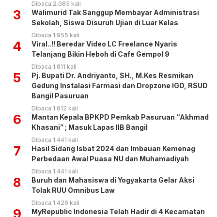
Dibaca 2.085 kali
3
Walimurid Tak Sanggup Membayar Administrasi
Sekolah, Siswa Disuruh Ujian di Luar Kelas
Dibaca 1.955 kali
4
Viral..!! Beredar Video LC Freelance Nyaris
Telanjang Bikin Heboh di Cafe Gempol 9
Dibaca 1.811 kali
5
Pj. Bupati Dr. Andriyanto, SH., M.Kes Resmikan
Gedung Instalasi Farmasi dan Dropzone IGD, RSUD
Bangil Pasuruan
Dibaca 1.612 kali
6
Mantan Kepala BPKPD Pemkab Pasuruan “Akhmad
Khasani” ; Masuk Lapas IIB Bangil
Dibaca 1.441 kali
7
Hasil Sidang Isbat 2024 dan Imbauan Kemenag
Perbedaan Awal Puasa NU dan Muhamadiyah
Dibaca 1.441 kali
8
Buruh dan Mahasiswa di Yogyakarta Gelar Aksi
Tolak RUU Omnibus Law
Dibaca 1.426 kali
9
MyRepublic Indonesia Telah Hadir di 4 Kecamatan