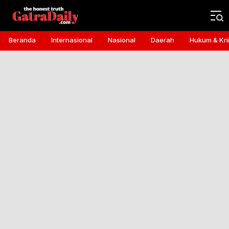
Gatra Daily
the honest truth
Beranda
Internasional
Nasional
Daerah
Hukum & Kri