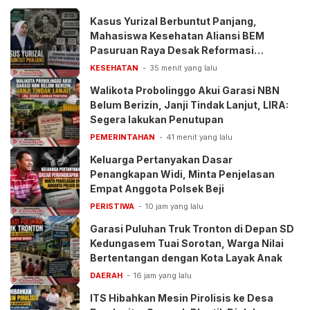
Kasus Yurizal Berbuntut Panjang,
Mahasiswa Kesehatan Aliansi BEM
Pasuruan Raya Desak Reformasi
Pelayanan BPJS
KESEHATAN
35 menit yang lalu
Walikota Probolinggo Akui Garasi NBN
Belum Berizin, Janji Tindak Lanjut, LIRA:
Segera lakukan Penutupan
PEMERINTAHAN
41 menit yang lalu
Keluarga Pertanyakan Dasar
Penangkapan Widi, Minta Penjelasan
Empat Anggota Polsek Beji
PERISTIWA
10 jam yang lalu
Garasi Puluhan Truk Tronton di Depan SD
Kedungasem Tuai Sorotan, Warga Nilai
Bertentangan dengan Kota Layak Anak
DAERAH
16 jam yang lalu
ITS Hibahkan Mesin Pirolisis ke Desa