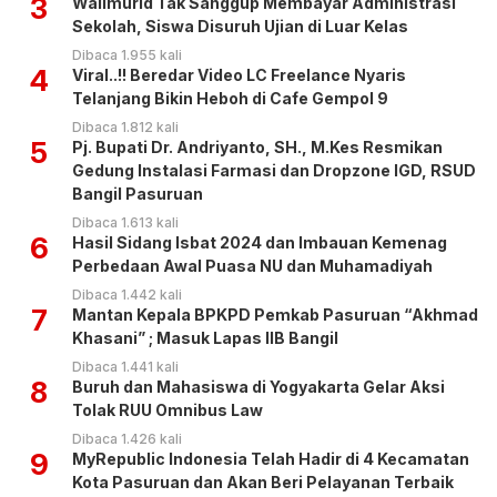
3
Walimurid Tak Sanggup Membayar Administrasi
Sekolah, Siswa Disuruh Ujian di Luar Kelas
Dibaca 1.955 kali
4
Viral..!! Beredar Video LC Freelance Nyaris
Telanjang Bikin Heboh di Cafe Gempol 9
Dibaca 1.812 kali
5
Pj. Bupati Dr. Andriyanto, SH., M.Kes Resmikan
Gedung Instalasi Farmasi dan Dropzone IGD, RSUD
Bangil Pasuruan
Dibaca 1.613 kali
6
Hasil Sidang Isbat 2024 dan Imbauan Kemenag
Perbedaan Awal Puasa NU dan Muhamadiyah
Dibaca 1.442 kali
7
Mantan Kepala BPKPD Pemkab Pasuruan “Akhmad
Khasani” ; Masuk Lapas IIB Bangil
Dibaca 1.441 kali
8
Buruh dan Mahasiswa di Yogyakarta Gelar Aksi
Tolak RUU Omnibus Law
Dibaca 1.426 kali
9
MyRepublic Indonesia Telah Hadir di 4 Kecamatan
Kota Pasuruan dan Akan Beri Pelayanan Terbaik