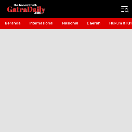
Gatra Daily
the honest truth
Beranda
Internasional
Nasional
Daerah
Hukum & Kri