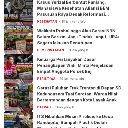
Kasus Yurizal Berbuntut Panjang,
Mahasiswa Kesehatan Aliansi BEM
Pasuruan Raya Desak Reformasi
Pelayanan BPJS
KESEHATAN
10 jam yang lalu
Walikota Probolinggo Akui Garasi NBN
Belum Berizin, Janji Tindak Lanjut, LIRA:
Segera lakukan Penutupan
PEMERINTAHAN
11 jam yang lalu
Keluarga Pertanyakan Dasar
Penangkapan Widi, Minta Penjelasan
Empat Anggota Polsek Beji
PERISTIWA
19 jam yang lalu
Garasi Puluhan Truk Tronton di Depan SD
Kedungasem Tuai Sorotan, Warga Nilai
Bertentangan dengan Kota Layak Anak
DAERAH
1 hari yang lalu
ITS Hibahkan Mesin Pirolisis ke Desa
Randupitu, Sampah Plastik Diolah