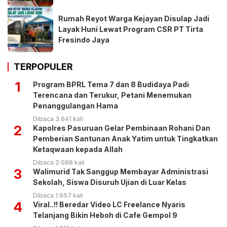
Rumah Reyot Warga Kejayan Disulap Jadi
Layak Huni Lewat Program CSR PT Tirta
Fresindo Jaya
TERPOPULER
1
Program BPRL Tema 7 dan 8 Budidaya Padi
Terencana dan Terukur, Petani Menemukan
Penanggulangan Hama
Dibaca 3.641 kali
2
Kapolres Pasuruan Gelar Pembinaan Rohani Dan
Pemberian Santunan Anak Yatim untuk Tingkatkan
Ketaqwaan kepada Allah
Dibaca 2.088 kali
3
Walimurid Tak Sanggup Membayar Administrasi
Sekolah, Siswa Disuruh Ujian di Luar Kelas
Dibaca 1.957 kali
4
Viral..!! Beredar Video LC Freelance Nyaris
Telanjang Bikin Heboh di Cafe Gempol 9