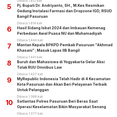
Dibaca 1.812 kali
5
Pj. Bupati Dr. Andriyanto, SH., M.Kes Resmikan
Gedung Instalasi Farmasi dan Dropzone IGD, RSUD
Bangil Pasuruan
Dibaca 1.614 kali
6
Hasil Sidang Isbat 2024 dan Imbauan Kemenag
Perbedaan Awal Puasa NU dan Muhamadiyah
Dibaca 1.444 kali
7
Mantan Kepala BPKPD Pemkab Pasuruan “Akhmad
Khasani” ; Masuk Lapas IIB Bangil
Dibaca 1.441 kali
8
Buruh dan Mahasiswa di Yogyakarta Gelar Aksi
Tolak RUU Omnibus Law
Dibaca 1.427 kali
9
MyRepublic Indonesia Telah Hadir di 4 Kecamatan
Kota Pasuruan dan Akan Beri Pelayanan Terbaik
Untuk Pelanggan
Dibaca 1.389 kali
10
Satlantas Polres Pasuruan Beri Beras Saat
Operasi Keselamatan Bikin Masyarakat Senang
Dibaca 1.377 kali