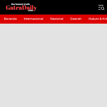
Gatra Daily
the honest truth
Beranda
Internasional
Nasional
Daerah
Hukum & Kri