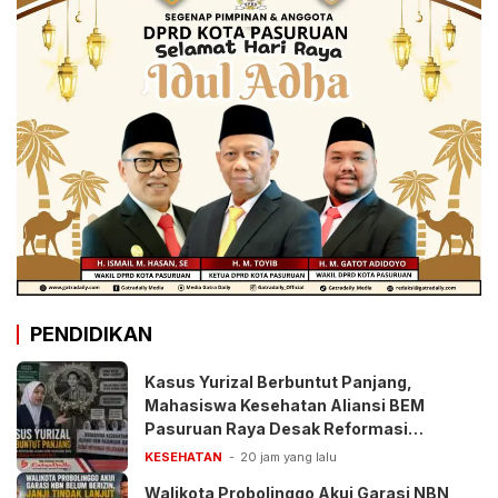
PENDIDIKAN
Kasus Yurizal Berbuntut Panjang,
Mahasiswa Kesehatan Aliansi BEM
Pasuruan Raya Desak Reformasi
Pelayanan BPJS
KESEHATAN
20 jam yang lalu
Walikota Probolinggo Akui Garasi NBN