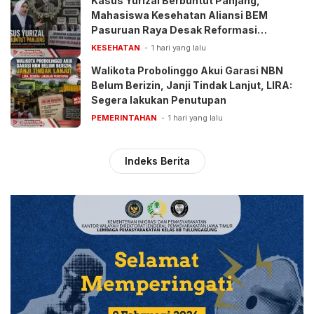
Kasus Yurizal Berbuntut Panjang,
Mahasiswa Kesehatan Aliansi BEM
Pasuruan Raya Desak Reformasi
Pelayanan BPJS
KESEHATAN
1 hari yang lalu
Walikota Probolinggo Akui Garasi NBN
Belum Berizin, Janji Tindak Lanjut, LIRA:
Segera lakukan Penutupan
PEMERINTAHAN
1 hari yang lalu
Indeks Berita