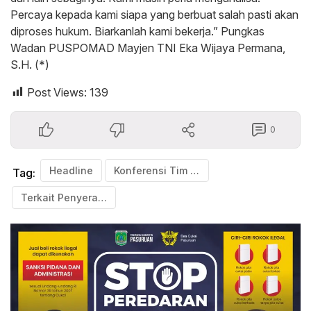
Percaya kepada kami siapa yang berbuat salah pasti akan
diproses hukum. Biarkanlah kami bekerja.” Pungkas
Wadan PUSPOMAD Mayjen TNI Eka Wijaya Permana,
S.H. (*)
Post Views:
139
0
Headline
Konferensi Tim Gabungan Div Propam Polri dan PUS POM TNI
Tag:
Terkait Penyerangan Mako Polres Jeneponto