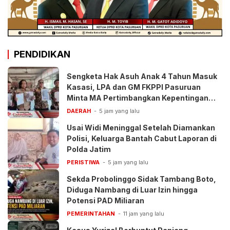
PENDIDIKAN
Sengketa Hak Asuh Anak 4 Tahun Masuk
Kasasi, LPA dan GM FKPPI Pasuruan
Minta MA Pertimbangkan Kepentingan
Anak
DAERAH
5 jam yang lalu
Usai Widi Meninggal Setelah Diamankan
Polisi, Keluarga Bantah Cabut Laporan di
Polda Jatim
PERISTIWA
5 jam yang lalu
Sekda Probolinggo Sidak Tambang Boto,
Diduga Nambang di Luar Izin hingga
Potensi PAD Miliaran
PEMERINTAHAN
11 jam yang lalu