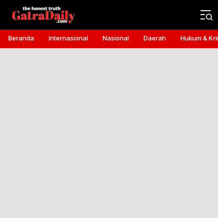
Gatra Daily
the honest truth
Beranda
Internasional
Nasional
Daerah
Hukum & Kri