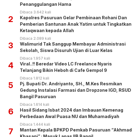
Penanggulangan Hama
Dibaca 3.642 kali
2
Kapolres Pasuruan Gelar Pembinaan Rohani Dan
Pemberian Santunan Anak Yatim untuk Tingkatkan
Ketaqwaan kepada Allah
Dibaca 2.089 kali
3
Walimurid Tak Sanggup Membayar Administrasi
Sekolah, Siswa Disuruh Ujian di Luar Kelas
Dibaca 1.957 kali
4
Viral..!! Beredar Video LC Freelance Nyaris
Telanjang Bikin Heboh di Cafe Gempol 9
Dibaca 1.812 kali
5
Pj. Bupati Dr. Andriyanto, SH., M.Kes Resmikan
Gedung Instalasi Farmasi dan Dropzone IGD, RSUD
Bangil Pasuruan
Dibaca 1.614 kali
6
Hasil Sidang Isbat 2024 dan Imbauan Kemenag
Perbedaan Awal Puasa NU dan Muhamadiyah
Dibaca 1.444 kali
7
Mantan Kepala BPKPD Pemkab Pasuruan “Akhmad
Khasani” ; Masuk Lapas IIB Bangil