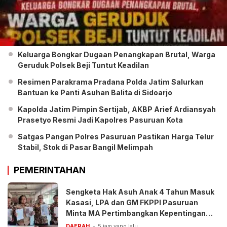
Keluarga Bongkar Dugaan Penangkapan Brutal, Warga
Geruduk Polsek Beji Tuntut Keadilan
Resimen Parakrama Pradana Polda Jatim Salurkan
Bantuan ke Panti Asuhan Balita di Sidoarjo
Kapolda Jatim Pimpin Sertijab, AKBP Arief Ardiansyah
Prasetyo Resmi Jadi Kapolres Pasuruan Kota
Satgas Pangan Polres Pasuruan Pastikan Harga Telur
Stabil, Stok di Pasar Bangil Melimpah
PEMERINTAHAN
Sengketa Hak Asuh Anak 4 Tahun Masuk
Kasasi, LPA dan GM FKPPI Pasuruan
Minta MA Pertimbangkan Kepentingan
Anak
DAERAH
5 jam yang lalu