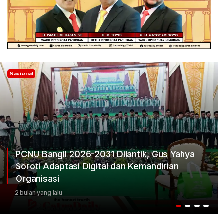
Nasional
, Gus Yahya
andirian
Ketum Progib Dorong Rapimwil J
Keputusan Terbaik
3 bulan yang lalu