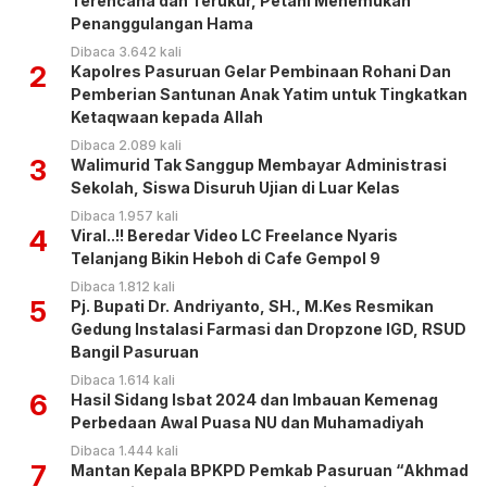
Terencana dan Terukur, Petani Menemukan
Penanggulangan Hama
Dibaca 3.642 kali
2
Kapolres Pasuruan Gelar Pembinaan Rohani Dan
Pemberian Santunan Anak Yatim untuk Tingkatkan
Ketaqwaan kepada Allah
Dibaca 2.089 kali
3
Walimurid Tak Sanggup Membayar Administrasi
Sekolah, Siswa Disuruh Ujian di Luar Kelas
Dibaca 1.957 kali
4
Viral..!! Beredar Video LC Freelance Nyaris
Telanjang Bikin Heboh di Cafe Gempol 9
Dibaca 1.812 kali
5
Pj. Bupati Dr. Andriyanto, SH., M.Kes Resmikan
Gedung Instalasi Farmasi dan Dropzone IGD, RSUD
Bangil Pasuruan
Dibaca 1.614 kali
6
Hasil Sidang Isbat 2024 dan Imbauan Kemenag
Perbedaan Awal Puasa NU dan Muhamadiyah
Dibaca 1.444 kali
7
Mantan Kepala BPKPD Pemkab Pasuruan “Akhmad