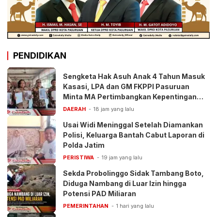
PENDIDIKAN
Sengketa Hak Asuh Anak 4 Tahun Masuk
Kasasi, LPA dan GM FKPPI Pasuruan
Minta MA Pertimbangkan Kepentingan
Anak
DAERAH
18 jam yang lalu
Usai Widi Meninggal Setelah Diamankan
Polisi, Keluarga Bantah Cabut Laporan di
Polda Jatim
PERISTIWA
19 jam yang lalu
Sekda Probolinggo Sidak Tambang Boto,
Diduga Nambang di Luar Izin hingga
Potensi PAD Miliaran
PEMERINTAHAN
1 hari yang lalu