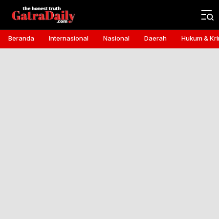
Gatra Daily
the honest truth
Beranda
Internasional
Nasional
Daerah
Hukum & Kri