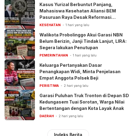
Kasus Yurizal Berbuntut Panjang,
Mahasiswa Kesehatan Aliansi BEM
Pasuruan Raya Desak Reformasi
Pelayanan BPJS
KESEHATAN
1 hari yang lalu
Walikota Probolinggo Akui Garasi NBN
Belum Berizin, Janji Tindak Lanjut, LIRA:
Segera lakukan Penutupan
PEMERINTAHAN
1 hari yang lalu
Keluarga Pertanyakan Dasar
Penangkapan Widi, Minta Penjelasan
Empat Anggota Polsek Beji
PERISTIWA
2 hari yang lalu
Garasi Puluhan Truk Tronton di Depan SD
Kedungasem Tuai Sorotan, Warga Nilai
Bertentangan dengan Kota Layak Anak
DAERAH
2 hari yang lalu
Indeks Berita