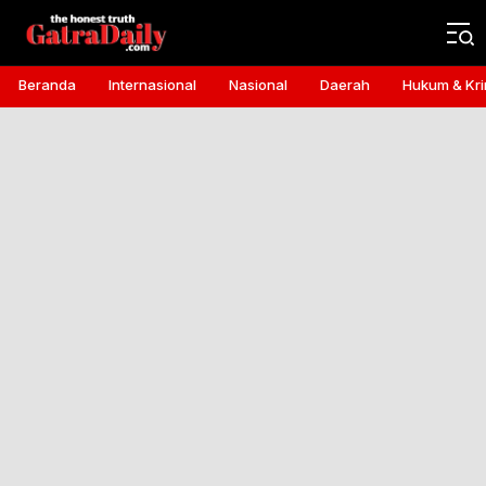
Gatra Daily
the honest truth
Beranda
Internasional
Nasional
Daerah
Hukum & Kri