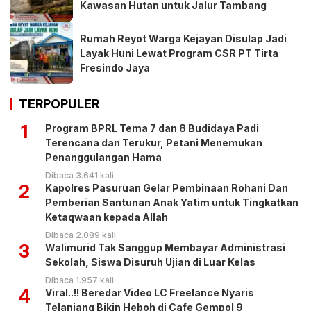
Kawasan Hutan untuk Jalur Tambang
Rumah Reyot Warga Kejayan Disulap Jadi
Layak Huni Lewat Program CSR PT Tirta
Fresindo Jaya
TERPOPULER
1
Program BPRL Tema 7 dan 8 Budidaya Padi
Terencana dan Terukur, Petani Menemukan
Penanggulangan Hama
Dibaca 3.641 kali
2
Kapolres Pasuruan Gelar Pembinaan Rohani Dan
Pemberian Santunan Anak Yatim untuk Tingkatkan
Ketaqwaan kepada Allah
Dibaca 2.089 kali
3
Walimurid Tak Sanggup Membayar Administrasi
Sekolah, Siswa Disuruh Ujian di Luar Kelas
Dibaca 1.957 kali
4
Viral..!! Beredar Video LC Freelance Nyaris
Telanjang Bikin Heboh di Cafe Gempol 9