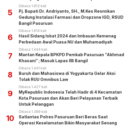
Dibaca 1.812 kali
5
Pj. Bupati Dr. Andriyanto, SH., M.Kes Resmikan
Gedung Instalasi Farmasi dan Dropzone IGD, RSUD
Bangil Pasuruan
Dibaca 1.614 kali
6
Hasil Sidang Isbat 2024 dan Imbauan Kemenag
Perbedaan Awal Puasa NU dan Muhamadiyah
Dibaca 1.444 kali
7
Mantan Kepala BPKPD Pemkab Pasuruan “Akhmad
Khasani” ; Masuk Lapas IIB Bangil
Dibaca 1.441 kali
8
Buruh dan Mahasiswa di Yogyakarta Gelar Aksi
Tolak RUU Omnibus Law
Dibaca 1.427 kali
9
MyRepublic Indonesia Telah Hadir di 4 Kecamatan
Kota Pasuruan dan Akan Beri Pelayanan Terbaik
Untuk Pelanggan
Dibaca 1.389 kali
10
Satlantas Polres Pasuruan Beri Beras Saat
Operasi Keselamatan Bikin Masyarakat Senang