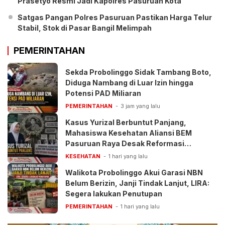
Prasetyo Resmi Jadi Kapolres Pasuruan Kota
Satgas Pangan Polres Pasuruan Pastikan Harga Telur
Stabil, Stok di Pasar Bangil Melimpah
PEMERINTAHAN
Sekda Probolinggo Sidak Tambang Boto,
Diduga Nambang di Luar Izin hingga
Potensi PAD Miliaran
PEMERINTAHAN
3 jam yang lalu
Kasus Yurizal Berbuntut Panjang,
Mahasiswa Kesehatan Aliansi BEM
Pasuruan Raya Desak Reformasi
Pelayanan BPJS
KESEHATAN
1 hari yang lalu
Walikota Probolinggo Akui Garasi NBN
Belum Berizin, Janji Tindak Lanjut, LIRA:
Segera lakukan Penutupan
PEMERINTAHAN
1 hari yang lalu