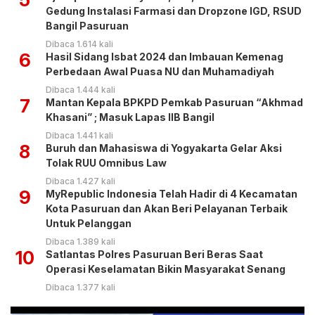
Gedung Instalasi Farmasi dan Dropzone IGD, RSUD
Bangil Pasuruan
Dibaca 1.614 kali
6
Hasil Sidang Isbat 2024 dan Imbauan Kemenag
Perbedaan Awal Puasa NU dan Muhamadiyah
Dibaca 1.444 kali
7
Mantan Kepala BPKPD Pemkab Pasuruan “Akhmad
Khasani” ; Masuk Lapas IIB Bangil
Dibaca 1.441 kali
8
Buruh dan Mahasiswa di Yogyakarta Gelar Aksi
Tolak RUU Omnibus Law
Dibaca 1.427 kali
9
MyRepublic Indonesia Telah Hadir di 4 Kecamatan
Kota Pasuruan dan Akan Beri Pelayanan Terbaik
Untuk Pelanggan
Dibaca 1.389 kali
10
Satlantas Polres Pasuruan Beri Beras Saat
Operasi Keselamatan Bikin Masyarakat Senang
Dibaca 1.377 kali