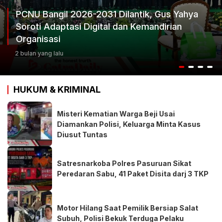
ya
Ketum Progib Dorong Rapimwil Jatim Hasi
Keputusan Terbaik
3 bulan yang lalu
HUKUM & KRIMINAL
Misteri Kematian Warga Beji Usai
Diamankan Polisi, Keluarga Minta Kasus
Diusut Tuntas
Satresnarkoba Polres Pasuruan Sikat
Peredaran Sabu, 41 Paket Disita darj 3 TKP
Motor Hilang Saat Pemilik Bersiap Salat
Subuh, Polisi Bekuk Terduga Pelaku