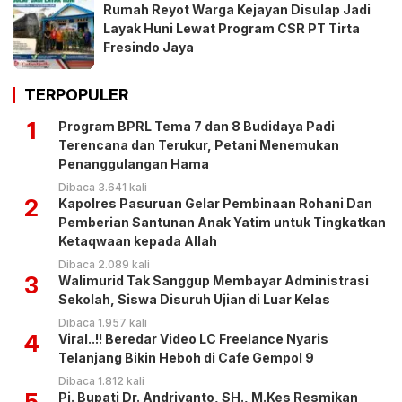
Rumah Reyot Warga Kejayan Disulap Jadi
Layak Huni Lewat Program CSR PT Tirta
Fresindo Jaya
TERPOPULER
1
Program BPRL Tema 7 dan 8 Budidaya Padi
Terencana dan Terukur, Petani Menemukan
Penanggulangan Hama
Dibaca 3.641 kali
2
Kapolres Pasuruan Gelar Pembinaan Rohani Dan
Pemberian Santunan Anak Yatim untuk Tingkatkan
Ketaqwaan kepada Allah
Dibaca 2.089 kali
3
Walimurid Tak Sanggup Membayar Administrasi
Sekolah, Siswa Disuruh Ujian di Luar Kelas
Dibaca 1.957 kali
4
Viral..!! Beredar Video LC Freelance Nyaris
Telanjang Bikin Heboh di Cafe Gempol 9
Dibaca 1.812 kali
5
Pj. Bupati Dr. Andriyanto, SH., M.Kes Resmikan