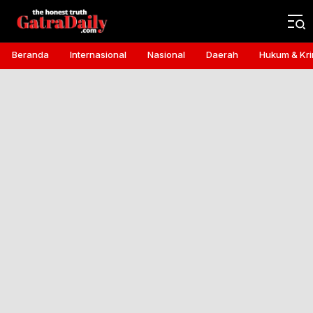
Gatra Daily
the honest truth
Beranda
Internasional
Nasional
Daerah
Hukum & Kri